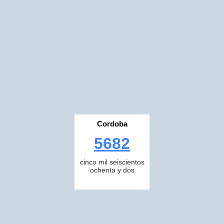
Cordoba
5682
cinco mil seiscientos
ochenta y dos