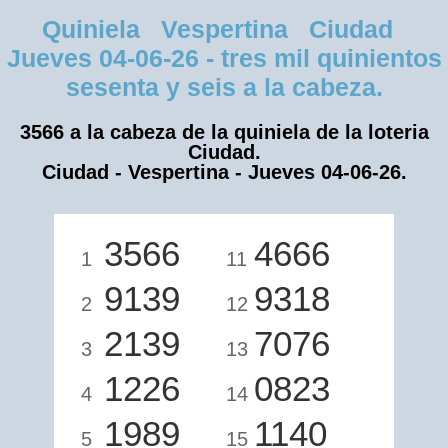
Quiniela Vespertina Ciudad
Jueves 04-06-26 - tres mil quinientos
sesenta y seis a la cabeza.
3566 a la cabeza de la quiniela de la loteria
Ciudad.
Ciudad - Vespertina - Jueves 04-06-26.
3566
4666
1
11
9139
9318
2
12
2139
7076
3
13
1226
0823
4
14
1989
1140
5
15