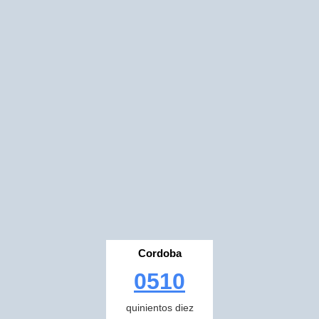
Cordoba
0510
quinientos diez