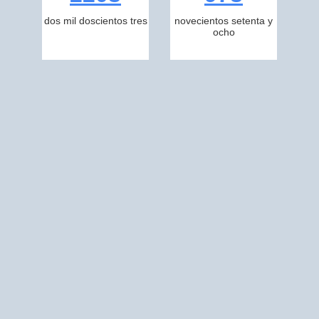
dos mil doscientos tres
novecientos setenta y
ocho