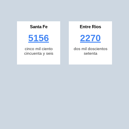
Santa Fe
Entre Rios
5156
2270
cinco mil ciento
dos mil doscientos
cincuenta y seis
setenta