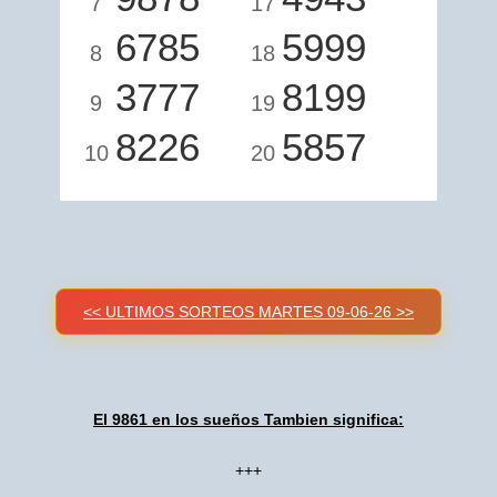
7
17
6785
5999
8
18
3777
8199
9
19
8226
5857
10
20
<< ULTIMOS SORTEOS MARTES 09-06-26 >>
El 9861 en los sueños Tambien significa:
+++