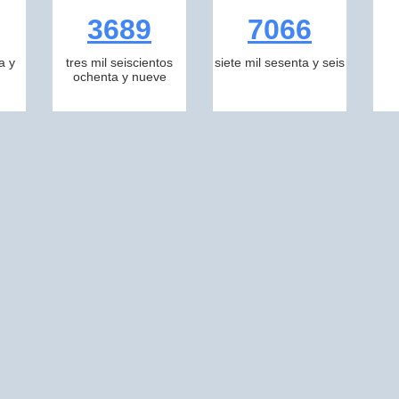
3689
7066
a y
tres mil seiscientos
siete mil sesenta y seis
ochenta y nueve