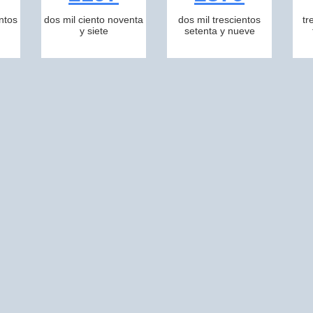
ntos
dos mil ciento noventa
dos mil trescientos
tr
y siete
setenta y nueve