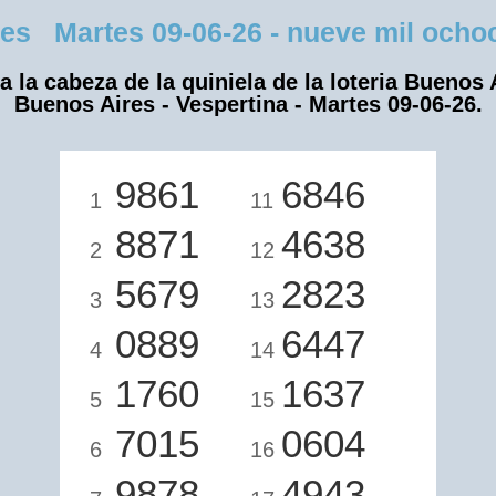
s Martes 09-06-26 - nueve mil ochoci
a la cabeza de la quiniela de la loteria Buenos 
Buenos Aires - Vespertina - Martes 09-06-26.
9861
6846
1
11
8871
4638
2
12
5679
2823
3
13
0889
6447
4
14
1760
1637
5
15
7015
0604
6
16
9878
4943