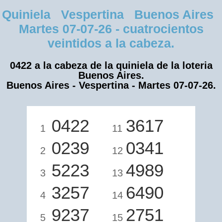
Quiniela Vespertina Buenos Aires
Martes 07-07-26 - cuatrocientos
veintidos a la cabeza.
0422 a la cabeza de la quiniela de la loteria
Buenos Aires.
Buenos Aires - Vespertina - Martes 07-07-26.
0422
3617
1
11
0239
0341
2
12
5223
4989
3
13
3257
6490
4
14
9237
2751
5
15