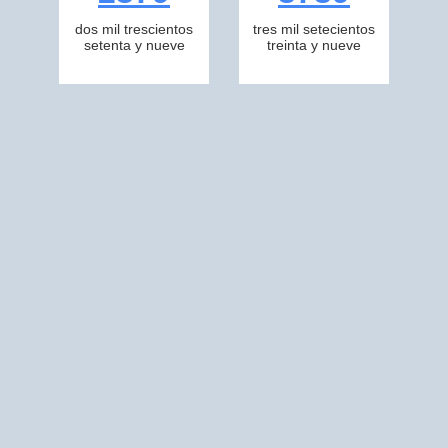
dos mil trescientos
tres mil setecientos
setenta y nueve
treinta y nueve