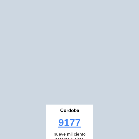
Cordoba
9177
nueve mil ciento