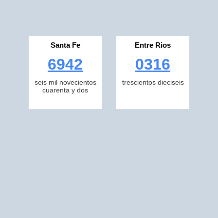
Santa Fe
Entre Rios
6942
0316
seis mil novecientos
trescientos dieciseis
cuarenta y dos