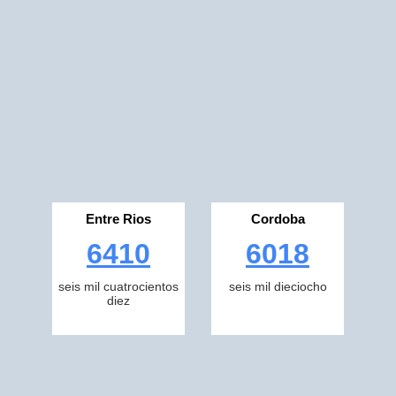
Entre Rios
Cordoba
6410
6018
seis mil cuatrocientos
seis mil dieciocho
diez