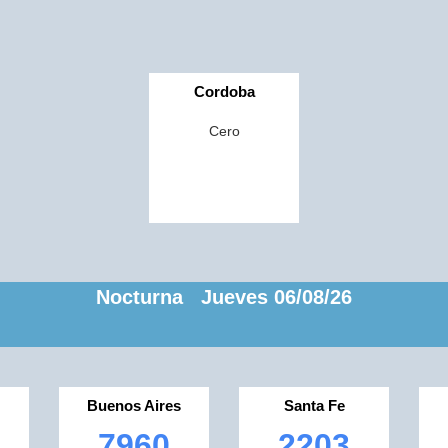
Cordoba
Cero
Nocturna Jueves 06/08/26
Buenos Aires
Santa Fe
7960
2203