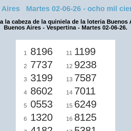
ires Martes 02-06-26 - ocho mil cient
a la cabeza de la quiniela de la loteria Buenos 
Buenos Aires - Vespertina - Martes 02-06-26.
8196
1199
1
11
7737
9238
2
12
3199
7587
3
13
8602
7011
4
14
0553
6249
5
15
1320
8125
6
16
4182
5381