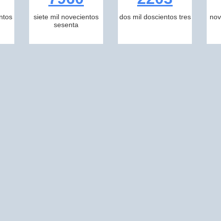
ntos
siete mil novecientos
dos mil doscientos tres
nov
sesenta