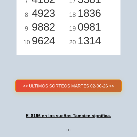
7
17
4923
1836
8
18
9882
0981
9
19
9624
1314
10
20
<< ULTIMOS SORTEOS MARTES 02-06-26 >>
El 8196 en los sueños Tambien significa:
+++