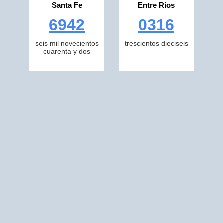
Santa Fe
Entre Rios
6942
0316
seis mil novecientos
trescientos dieciseis
cuarenta y dos