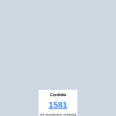
Cordoba
1581
mil quinientos ochenta