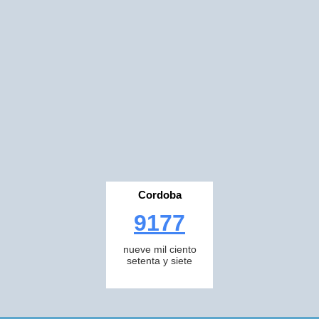
Cordoba
9177
nueve mil ciento
setenta y siete