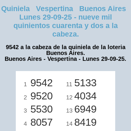
Quiniela Vespertina Buenos Aires
Lunes 29-09-25 - nueve mil
quinientos cuarenta y dos a la
cabeza.
9542 a la cabeza de la quiniela de la loteria
Buenos Aires.
Buenos Aires - Vespertina - Lunes 29-09-25.
9542
5133
1
11
9520
4034
2
12
5530
6949
3
13
8057
8419
4
14