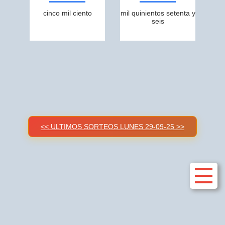
cinco mil ciento
mil quinientos setenta y
seis
<< ULTIMOS SORTEOS LUNES 29-09-25 >>