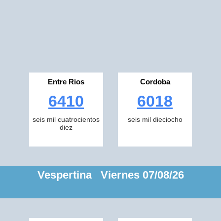
Entre Rios
Cordoba
6410
6018
seis mil cuatrocientos
seis mil dieciocho
diez
Vespertina Viernes 07/08/26