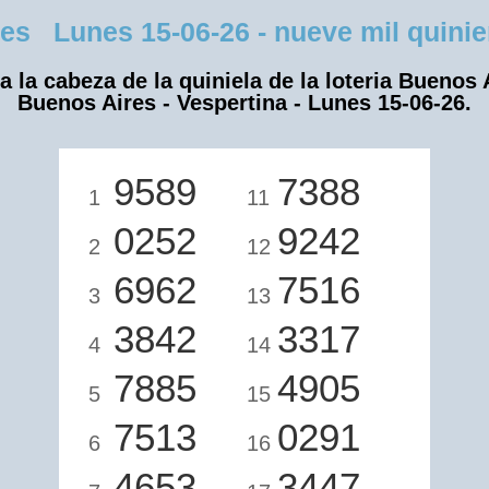
s Lunes 15-06-26 - nueve mil quinien
a la cabeza de la quiniela de la loteria Buenos 
Buenos Aires - Vespertina - Lunes 15-06-26.
9589
7388
1
11
0252
9242
2
12
6962
7516
3
13
3842
3317
4
14
7885
4905
5
15
7513
0291
6
16
4653
3447