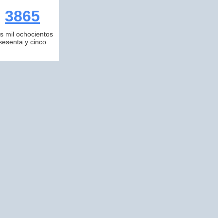
3865
es mil ochocientos
sesenta y cinco