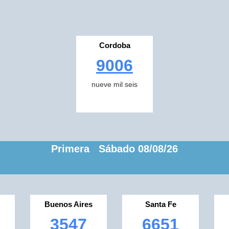
Cordoba
9006
nueve mil seis
Primera Sábado 08/08/26
Buenos Aires
Santa Fe
3547
6651