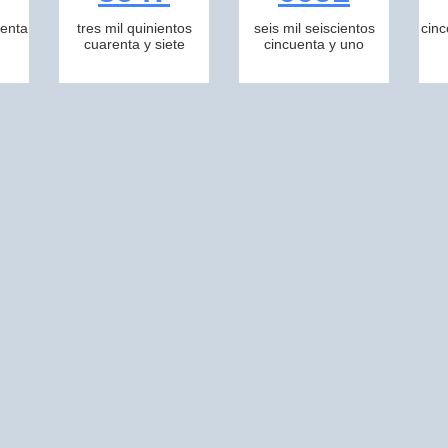
tenta
tres mil quinientos
seis mil seiscientos
cinc
cuarenta y siete
cincuenta y uno