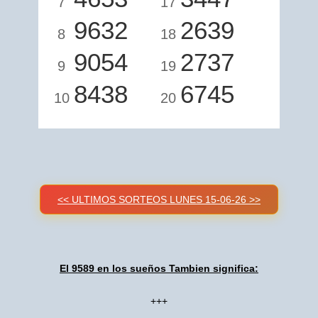
7
17
9632
2639
8
18
9054
2737
9
19
8438
6745
10
20
<< ULTIMOS SORTEOS LUNES 15-06-26 >>
El 9589 en los sueños Tambien significa:
+++