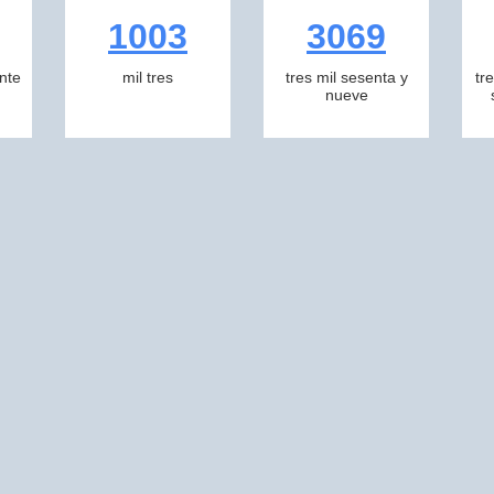
1003
3069
inte
mil tres
tres mil sesenta y
tr
nueve