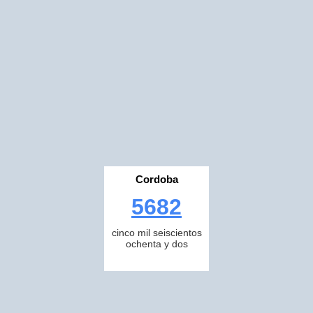
Cordoba
5682
cinco mil seiscientos
ochenta y dos