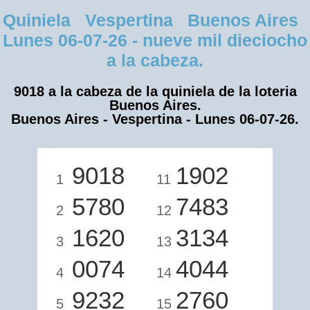
Quiniela Vespertina Buenos Aires
Lunes 06-07-26 - nueve mil dieciocho
a la cabeza.
9018 a la cabeza de la quiniela de la loteria
Buenos Aires.
Buenos Aires - Vespertina - Lunes 06-07-26.
9018
1902
1
11
5780
7483
2
12
1620
3134
3
13
0074
4044
4
14
9232
2760
5
15