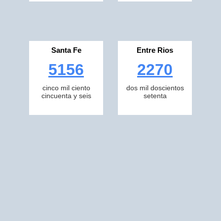
Santa Fe
Entre Rios
5156
2270
cinco mil ciento
dos mil doscientos
cincuenta y seis
setenta