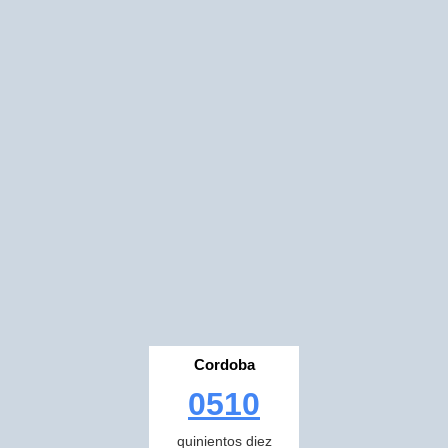
Cordoba
0510
quinientos diez