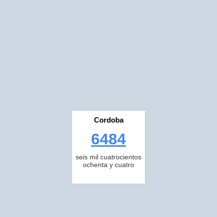
Cordoba
6484
seis mil cuatrocientos
ochenta y cuatro