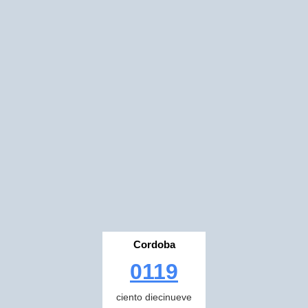
Cordoba
0119
ciento diecinueve