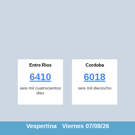
Entre Rios
Cordoba
6410
6018
seis mil cuatrocientos
seis mil dieciocho
diez
Vespertina Viernes 07/08/26