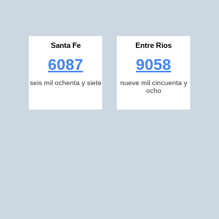
Santa Fe
Entre Rios
6087
9058
seis mil ochenta y siete
nueve mil cincuenta y
ocho