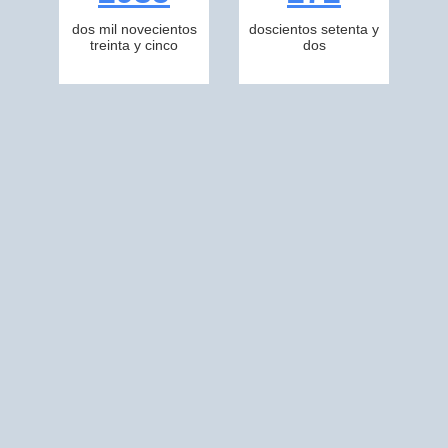
dos mil novecientos
doscientos setenta y
treinta y cinco
dos