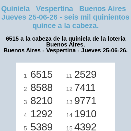
Quiniela Vespertina Buenos Aires
Jueves 25-06-26 - seis mil quinientos
quince a la cabeza.
6515 a la cabeza de la quiniela de la loteria
Buenos Aires.
Buenos Aires - Vespertina - Jueves 25-06-26.
6515
2529
1
11
8588
7411
2
12
8210
9771
3
13
1292
1910
4
14
5389
4392
5
15