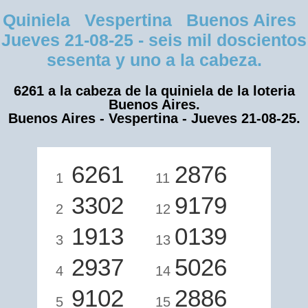
Quiniela Vespertina Buenos Aires
Jueves 21-08-25 - seis mil doscientos
sesenta y uno a la cabeza.
6261 a la cabeza de la quiniela de la loteria
Buenos Aires.
Buenos Aires - Vespertina - Jueves 21-08-25.
6261
2876
1
11
3302
9179
2
12
1913
0139
3
13
2937
5026
4
14
9102
2886
5
15