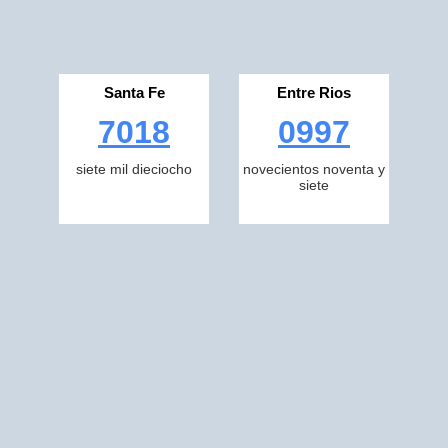
Santa Fe
Entre Rios
7018
0997
siete mil dieciocho
novecientos noventa y
siete