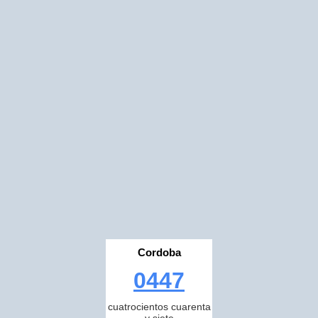
Cordoba
0447
cuatrocientos cuarenta