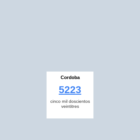
Cordoba
5223
cinco mil doscientos
veintitres