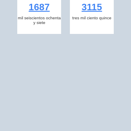
1687
3115
mil seiscientos ochenta
tres mil ciento quince
y siete