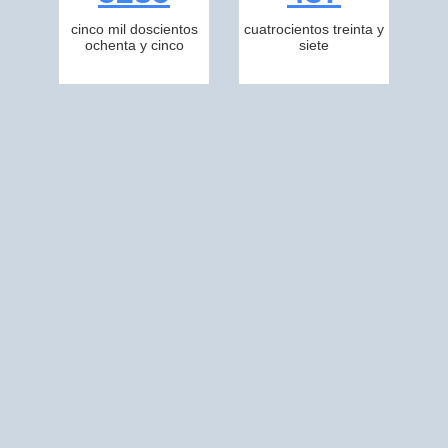
cinco mil doscientos
cuatrocientos treinta y
ochenta y cinco
siete