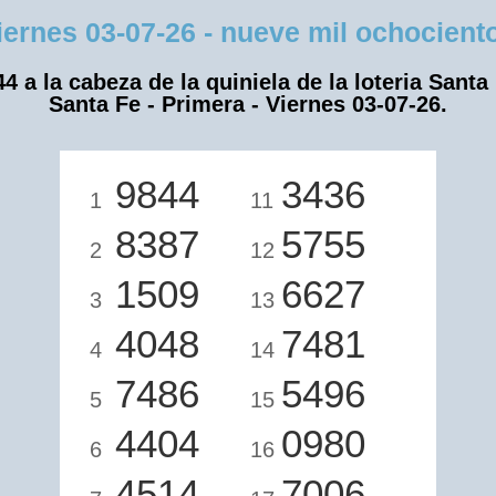
nes 03-07-26 - nueve mil ochocientos
4 a la cabeza de la quiniela de la loteria Santa
Santa Fe - Primera - Viernes 03-07-26.
9844
3436
1
11
8387
5755
2
12
1509
6627
3
13
4048
7481
4
14
7486
5496
5
15
4404
0980
6
16
4514
7006