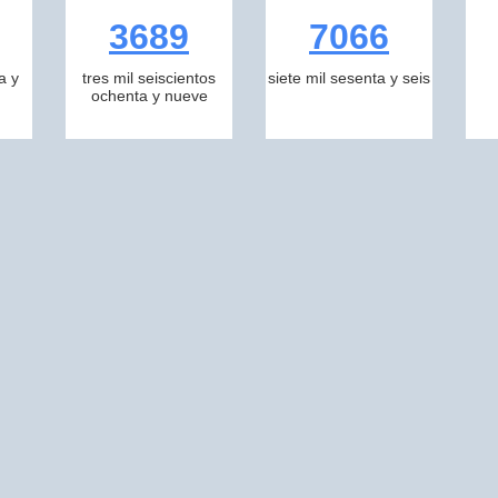
3689
7066
a y
tres mil seiscientos
siete mil sesenta y seis
ochenta y nueve