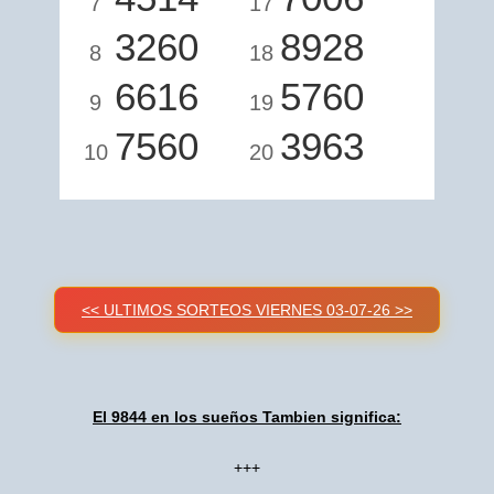
7
17
3260
8928
8
18
6616
5760
9
19
7560
3963
10
20
<< ULTIMOS SORTEOS VIERNES 03-07-26 >>
El 9844 en los sueños Tambien significa:
+++