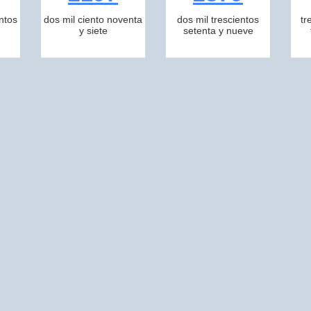
ntos
dos mil ciento noventa
dos mil trescientos
tr
y siete
setenta y nueve