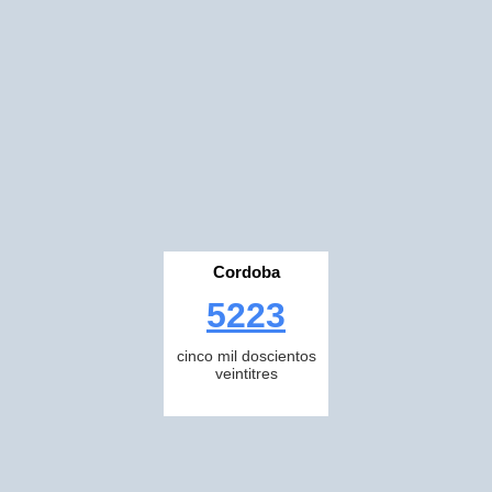
Cordoba
5223
cinco mil doscientos
veintitres