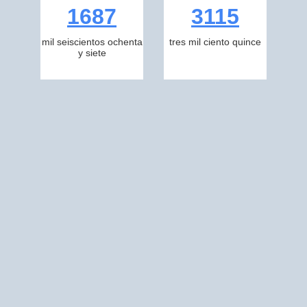
1687
3115
mil seiscientos ochenta
tres mil ciento quince
y siete