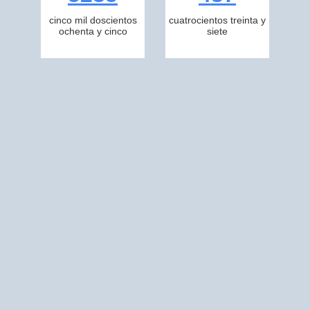
cinco mil doscientos
cuatrocientos treinta y
ochenta y cinco
siete