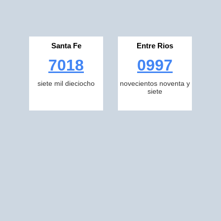
Santa Fe
Entre Rios
7018
0997
siete mil dieciocho
novecientos noventa y
siete