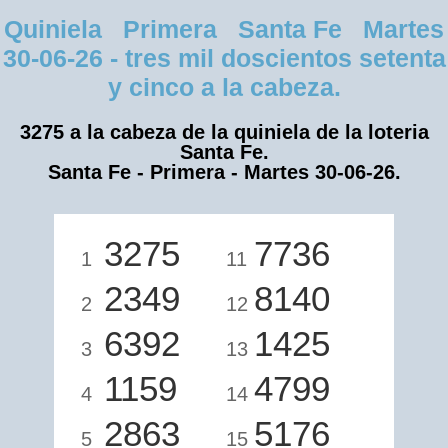
Quiniela Primera Santa Fe Martes
30-06-26 - tres mil doscientos setenta
y cinco a la cabeza.
3275 a la cabeza de la quiniela de la loteria
Santa Fe.
Santa Fe - Primera - Martes 30-06-26.
3275
7736
1
11
2349
8140
2
12
6392
1425
3
13
1159
4799
4
14
2863
5176
5
15