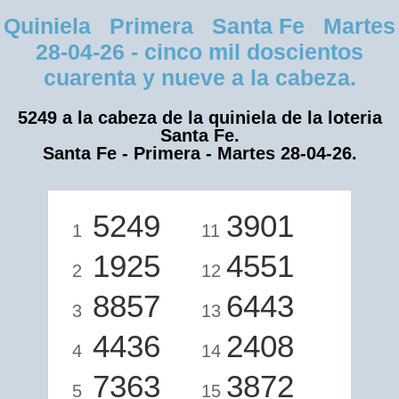
Quiniela Primera Santa Fe Martes
28-04-26 - cinco mil doscientos
cuarenta y nueve a la cabeza.
5249 a la cabeza de la quiniela de la loteria
Santa Fe.
Santa Fe - Primera - Martes 28-04-26.
5249
3901
1
11
1925
4551
2
12
8857
6443
3
13
4436
2408
4
14
7363
3872
5
15