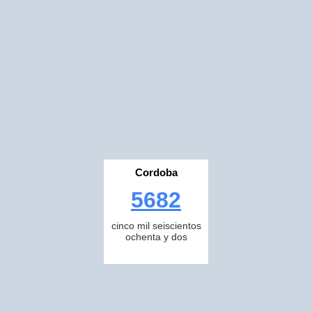
Cordoba
5682
cinco mil seiscientos
ochenta y dos