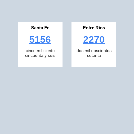
Santa Fe
Entre Rios
5156
2270
cinco mil ciento
dos mil doscientos
cincuenta y seis
setenta