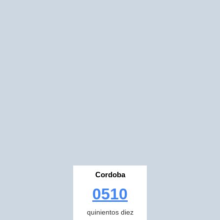
Cordoba
0510
quinientos diez