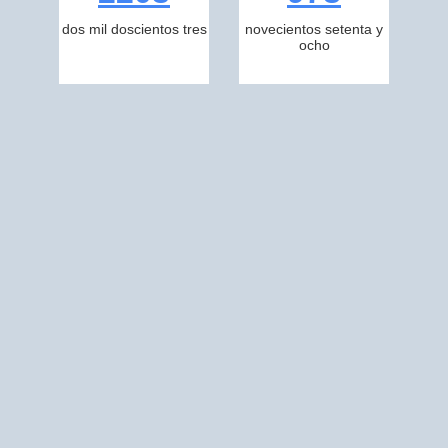
dos mil doscientos tres
novecientos setenta y
ocho