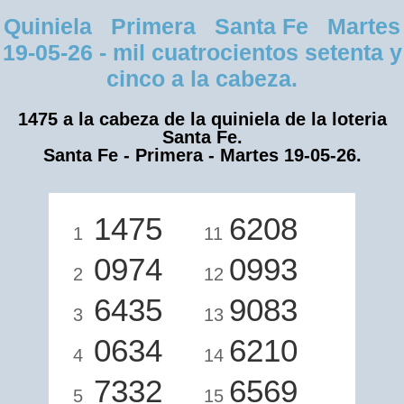
Quiniela Primera Santa Fe Martes
19-05-26 - mil cuatrocientos setenta y
cinco a la cabeza.
1475 a la cabeza de la quiniela de la loteria
Santa Fe.
Santa Fe - Primera - Martes 19-05-26.
1475
6208
1
11
0974
0993
2
12
6435
9083
3
13
0634
6210
4
14
7332
6569
5
15