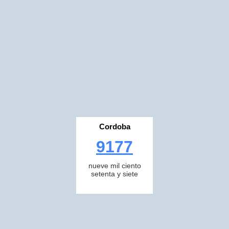
Cordoba
9177
nueve mil ciento
setenta y siete