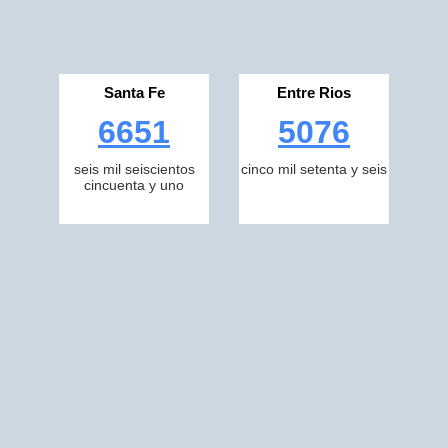
Santa Fe
Entre Rios
6651
5076
seis mil seiscientos
cinco mil setenta y seis
cincuenta y uno