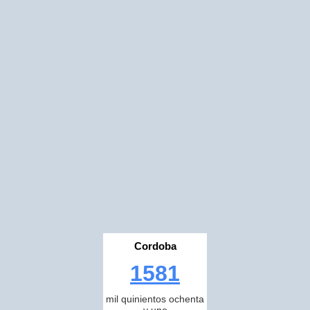
Cordoba
1581
mil quinientos ochenta