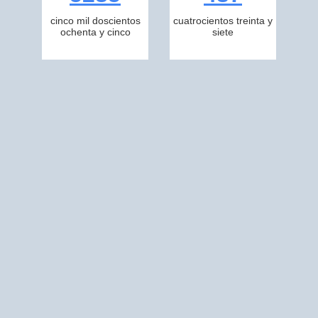
cinco mil doscientos
cuatrocientos treinta y
ochenta y cinco
siete