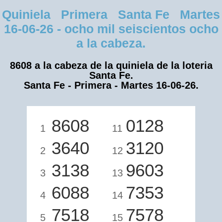
Quiniela Primera Santa Fe Martes
16-06-26 - ocho mil seiscientos ocho
a la cabeza.
8608 a la cabeza de la quiniela de la loteria
Santa Fe.
Santa Fe - Primera - Martes 16-06-26.
8608
0128
1
11
3640
3120
2
12
3138
9603
3
13
6088
7353
4
14
7518
7578
5
15