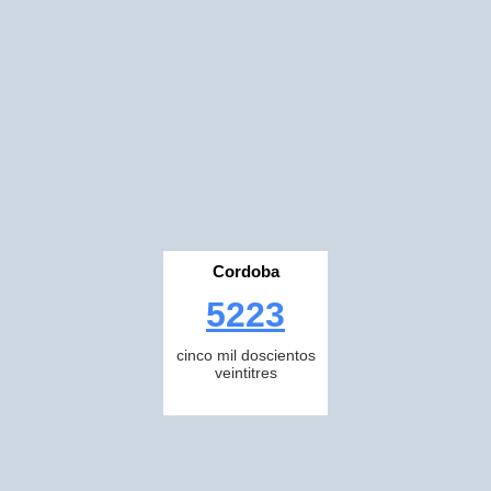
Cordoba
5223
cinco mil doscientos
veintitres