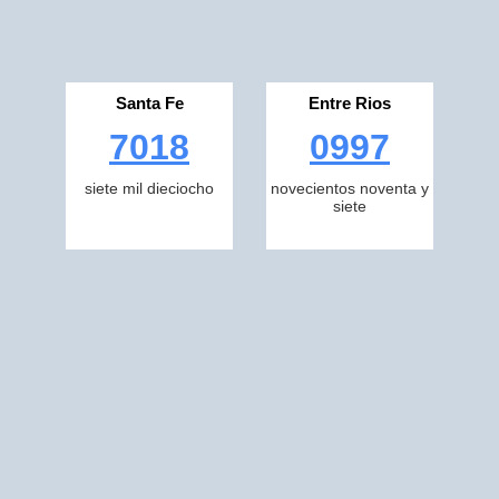
Santa Fe
Entre Rios
7018
0997
siete mil dieciocho
novecientos noventa y
siete