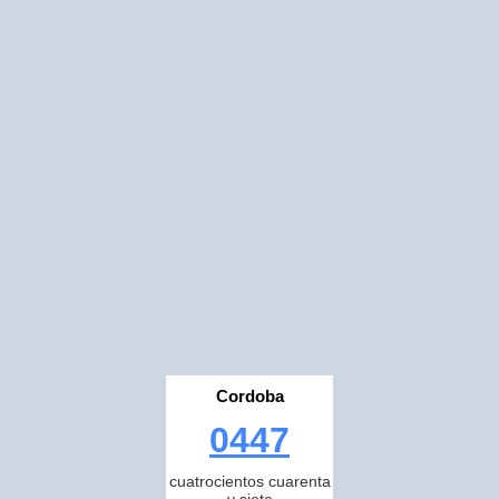
Cordoba
0447
cuatrocientos cuarenta