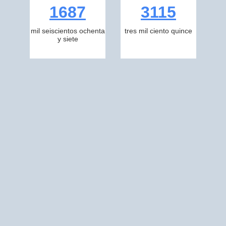
1687
3115
mil seiscientos ochenta
tres mil ciento quince
y siete