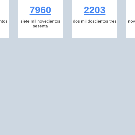
7960
2203
ntos
siete mil novecientos
dos mil doscientos tres
nov
sesenta