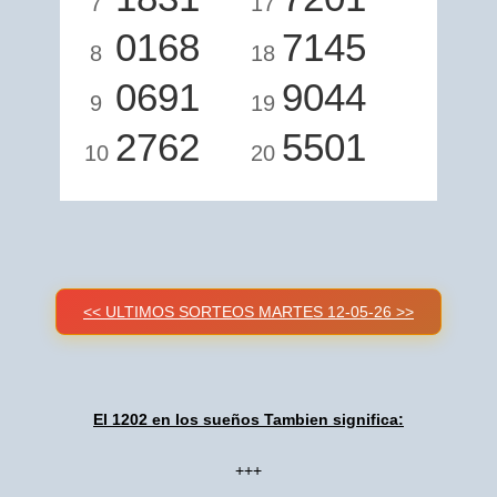
7
17
0168
7145
8
18
0691
9044
9
19
2762
5501
10
20
<< ULTIMOS SORTEOS MARTES 12-05-26 >>
El 1202 en los sueños Tambien significa:
+++