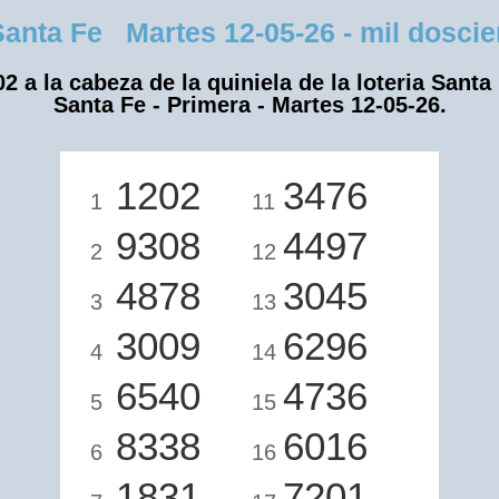
nta Fe Martes 12-05-26 - mil doscien
2 a la cabeza de la quiniela de la loteria Santa
Santa Fe - Primera - Martes 12-05-26.
1202
3476
1
11
9308
4497
2
12
4878
3045
3
13
3009
6296
4
14
6540
4736
5
15
8338
6016
6
16
1831
7201