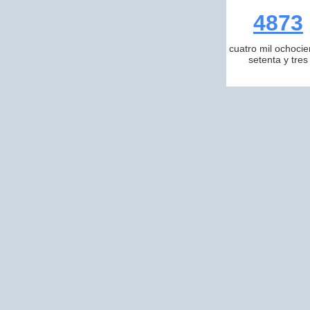
4873
cuatro mil ochocie
setenta y tres