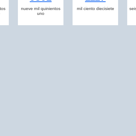
tos
nueve mil quinientos
mil ciento diecisiete
sei
o
uno