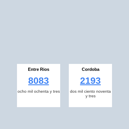
Entre Rios
Cordoba
8083
2193
ocho mil ochenta y tres
dos mil ciento noventa
y tres