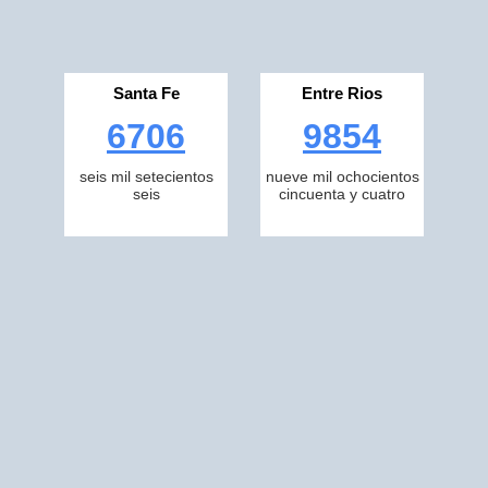
Santa Fe
Entre Rios
6706
9854
seis mil setecientos
nueve mil ochocientos
seis
cincuenta y cuatro