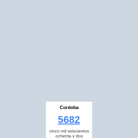
Cordoba
5682
cinco mil seiscientos
ochenta y dos