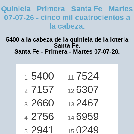
Quiniela Primera Santa Fe Martes
07-07-26 - cinco mil cuatrocientos a
la cabeza.
5400 a la cabeza de la quiniela de la loteria
Santa Fe.
Santa Fe - Primera - Martes 07-07-26.
5400
7524
1
11
7157
6307
2
12
2660
2467
3
13
2756
6959
4
14
2941
0249
5
15