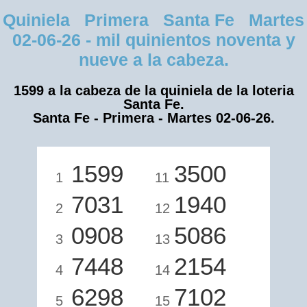
Quiniela Primera Santa Fe Martes
02-06-26 - mil quinientos noventa y
nueve a la cabeza.
1599 a la cabeza de la quiniela de la loteria
Santa Fe.
Santa Fe - Primera - Martes 02-06-26.
1599
3500
1
11
7031
1940
2
12
0908
5086
3
13
7448
2154
4
14
6298
7102
5
15