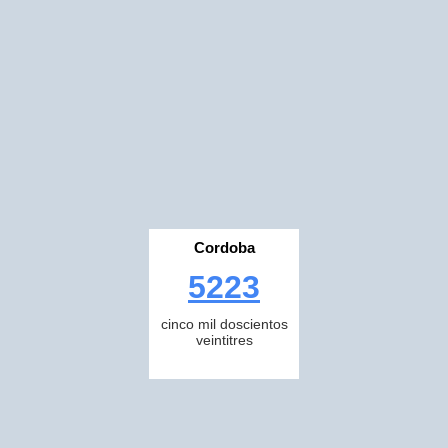
Cordoba
5223
cinco mil doscientos
veintitres