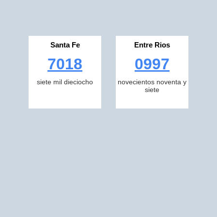
Santa Fe
Entre Rios
7018
0997
siete mil dieciocho
novecientos noventa y
siete