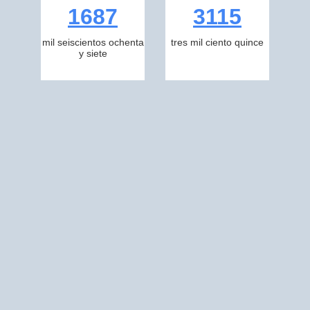
1687
3115
mil seiscientos ochenta
tres mil ciento quince
y siete