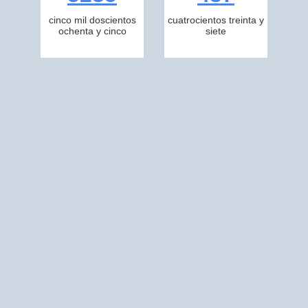
cinco mil doscientos
cuatrocientos treinta y
ochenta y cinco
siete