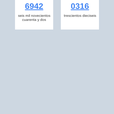
6942
0316
seis mil novecientos
trescientos dieciseis
cuarenta y dos