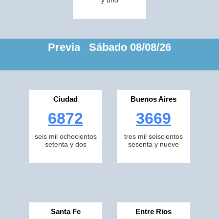
y uno
Previa Sábado 08/08/26
Ciudad
Buenos Aires
6872
3669
seis mil ochocientos
tres mil seiscientos
setenta y dos
sesenta y nueve
Santa Fe
Entre Rios