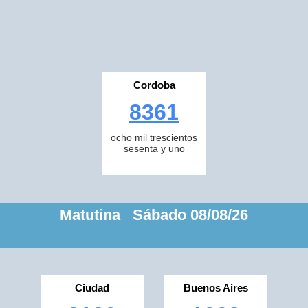
Cordoba
8361
ocho mil trescientos
sesenta y uno
Matutina Sábado 08/08/26
Ciudad
Buenos Aires