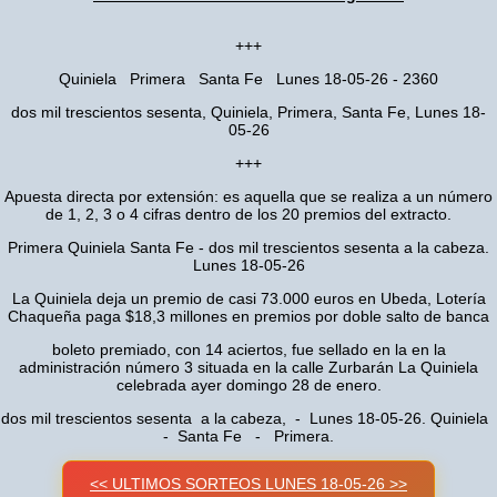
+++
Quiniela Primera Santa Fe Lunes 18-05-26 - 2360
dos mil trescientos sesenta, Quiniela, Primera, Santa Fe, Lunes 18-
05-26
+++
Apuesta directa por extensión: es aquella que se realiza a un número
de 1, 2, 3 o 4 cifras dentro de los 20 premios del extracto.
Primera Quiniela Santa Fe - dos mil trescientos sesenta a la cabeza.
Lunes 18-05-26
La Quiniela deja un premio de casi 73.000 euros en Ubeda, Lotería
Chaqueña paga $18,3 millones en premios por doble salto de banca
boleto premiado, con 14 aciertos, fue sellado en la en la
administración número 3 situada en la calle Zurbarán La Quiniela
celebrada ayer domingo 28 de enero.
dos mil trescientos sesenta a la cabeza, - Lunes 18-05-26. Quiniela
- Santa Fe - Primera.
<< ULTIMOS SORTEOS LUNES 18-05-26 >>