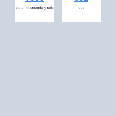
siete mil sesenta y seis
dos