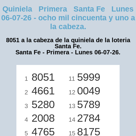
Quiniela Primera Santa Fe Lunes
06-07-26 - ocho mil cincuenta y uno a
la cabeza.
8051 a la cabeza de la quiniela de la loteria
Santa Fe.
Santa Fe - Primera - Lunes 06-07-26.
8051
5999
1
11
4661
0049
2
12
5280
5789
3
13
2008
2784
4
14
4765
8175
5
15