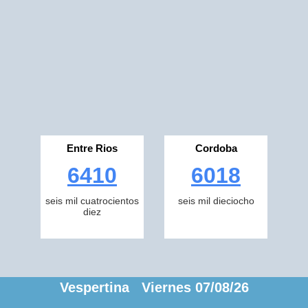
Entre Rios
Cordoba
6410
6018
seis mil cuatrocientos
seis mil dieciocho
diez
Vespertina Viernes 07/08/26