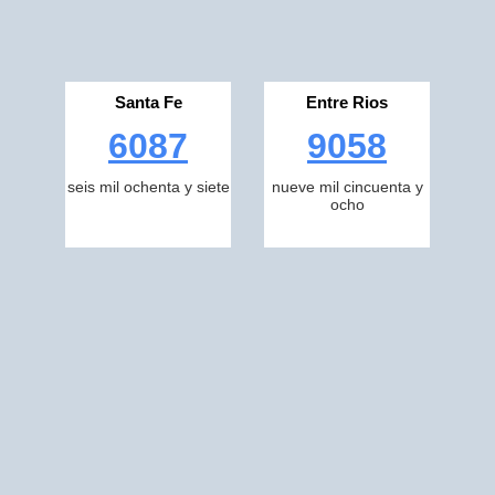
Santa Fe
Entre Rios
6087
9058
seis mil ochenta y siete
nueve mil cincuenta y
ocho