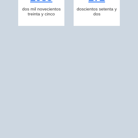
dos mil novecientos
doscientos setenta y
treinta y cinco
dos