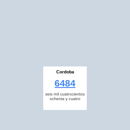
Cordoba
6484
seis mil cuatrocientos
ochenta y cuatro