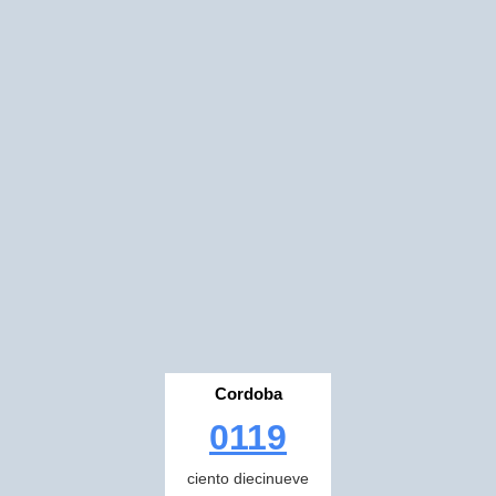
Cordoba
0119
ciento diecinueve