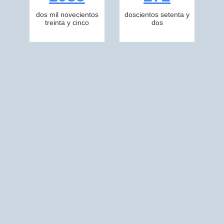
dos mil novecientos
doscientos setenta y
treinta y cinco
dos