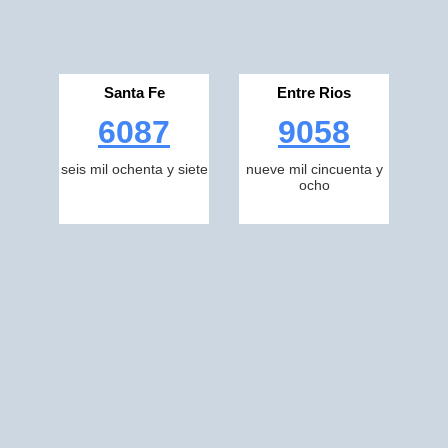
Santa Fe
Entre Rios
6087
9058
seis mil ochenta y siete
nueve mil cincuenta y
ocho