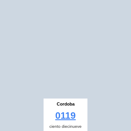
Cordoba
0119
ciento diecinueve