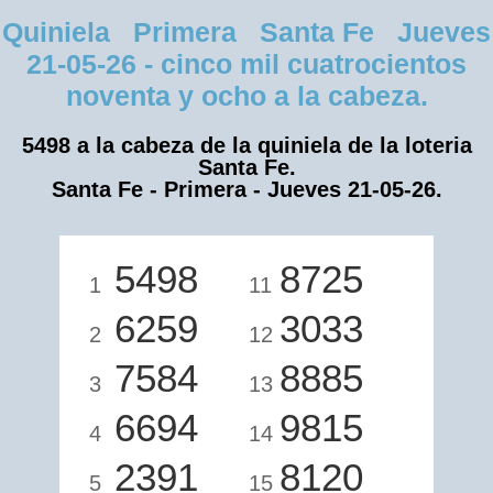
Quiniela Primera Santa Fe Jueves
21-05-26 - cinco mil cuatrocientos
noventa y ocho a la cabeza.
5498 a la cabeza de la quiniela de la loteria
Santa Fe.
Santa Fe - Primera - Jueves 21-05-26.
5498
8725
1
11
6259
3033
2
12
7584
8885
3
13
6694
9815
4
14
2391
8120
5
15