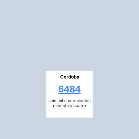
Cordoba
6484
seis mil cuatrocientos
ochenta y cuatro