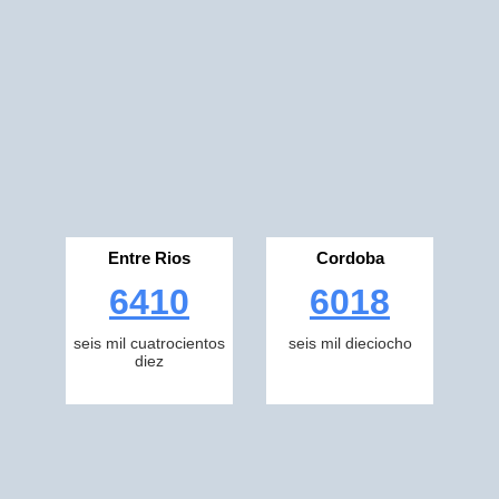
Entre Rios
Cordoba
6410
6018
seis mil cuatrocientos
seis mil dieciocho
diez