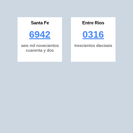
Santa Fe
Entre Rios
6942
0316
seis mil novecientos
trescientos dieciseis
cuarenta y dos