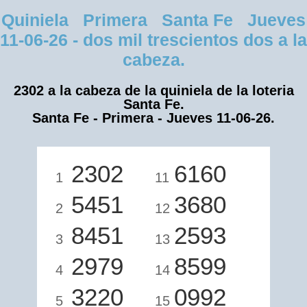
Quiniela Primera Santa Fe Jueves
11-06-26 - dos mil trescientos dos a la
cabeza.
2302 a la cabeza de la quiniela de la loteria
Santa Fe.
Santa Fe - Primera - Jueves 11-06-26.
2302
6160
1
11
5451
3680
2
12
8451
2593
3
13
2979
8599
4
14
3220
0992
5
15