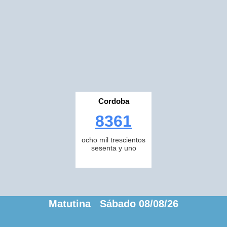
Cordoba
8361
ocho mil trescientos
sesenta y uno
Matutina Sábado 08/08/26