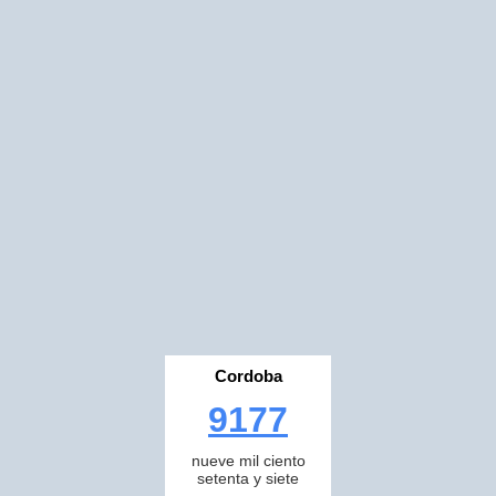
Cordoba
9177
nueve mil ciento
setenta y siete