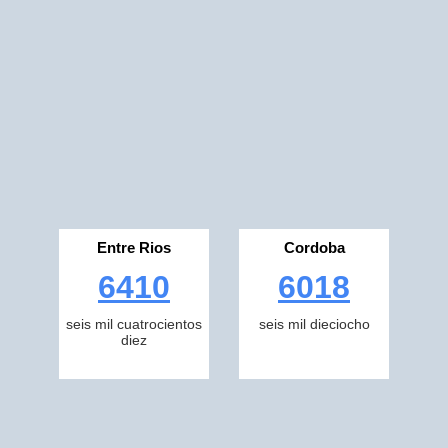
Entre Rios
Cordoba
6410
6018
seis mil cuatrocientos
seis mil dieciocho
diez