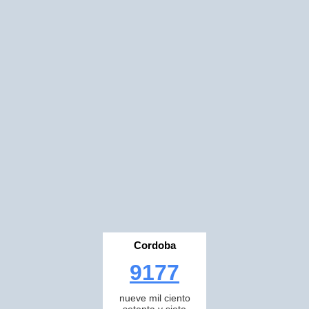
Cordoba
9177
nueve mil ciento