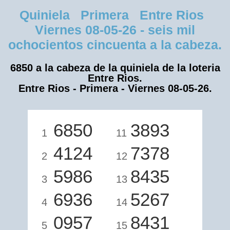
Quiniela Primera Entre Rios
Viernes 08-05-26 - seis mil
ochocientos cincuenta a la cabeza.
6850 a la cabeza de la quiniela de la loteria
Entre Rios.
Entre Rios - Primera - Viernes 08-05-26.
6850
3893
1
11
4124
7378
2
12
5986
8435
3
13
6936
5267
4
14
0957
8431
5
15