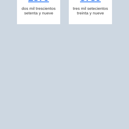
dos mil trescientos
tres mil setecientos
setenta y nueve
treinta y nueve