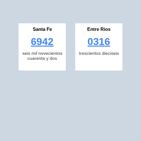
Santa Fe
Entre Rios
6942
0316
seis mil novecientos
trescientos dieciseis
cuarenta y dos