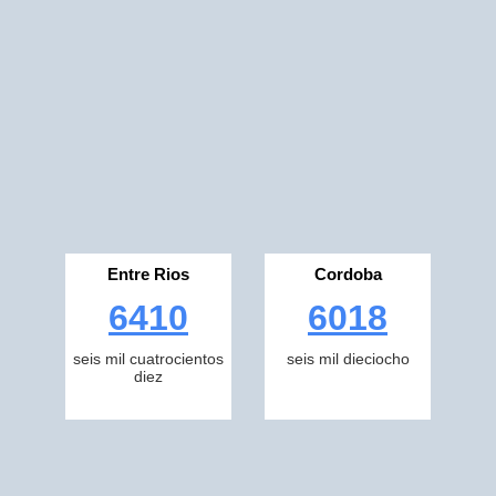
Entre Rios
Cordoba
6410
6018
seis mil cuatrocientos
seis mil dieciocho
diez