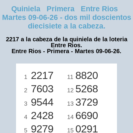
Quiniela Primera Entre Rios
Martes 09-06-26 - dos mil doscientos
diecisiete a la cabeza.
2217 a la cabeza de la quiniela de la loteria
Entre Rios.
Entre Rios - Primera - Martes 09-06-26.
2217
8820
1
11
7603
5268
2
12
9544
3729
3
13
2428
6690
4
14
9279
0291
5
15