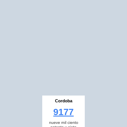
Cordoba
9177
nueve mil ciento