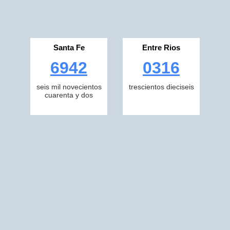
Santa Fe
Entre Rios
6942
0316
seis mil novecientos
trescientos dieciseis
cuarenta y dos