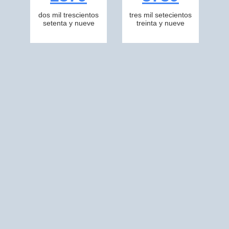
dos mil trescientos
tres mil setecientos
setenta y nueve
treinta y nueve