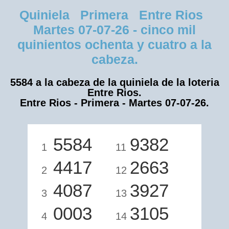
Quiniela Primera Entre Rios
Martes 07-07-26 - cinco mil
quinientos ochenta y cuatro a la
cabeza.
5584 a la cabeza de la quiniela de la loteria
Entre Rios.
Entre Rios - Primera - Martes 07-07-26.
5584
9382
1
11
4417
2663
2
12
4087
3927
3
13
0003
3105
4
14