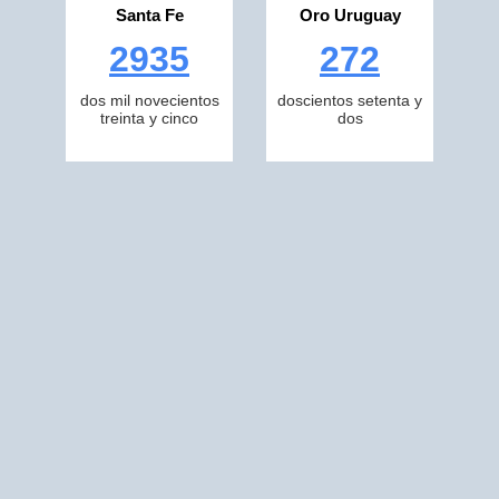
Santa Fe
Oro Uruguay
2935
272
dos mil novecientos
doscientos setenta y
treinta y cinco
dos