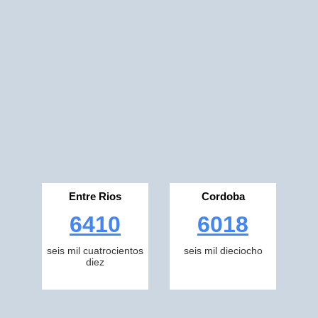
Entre Rios
Cordoba
6410
6018
seis mil cuatrocientos
seis mil dieciocho
diez