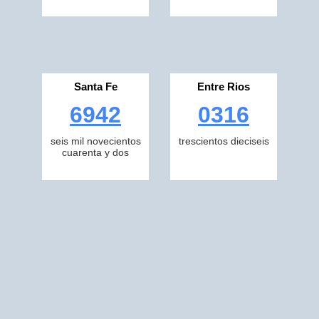
Santa Fe
Entre Rios
6942
0316
seis mil novecientos
trescientos dieciseis
cuarenta y dos