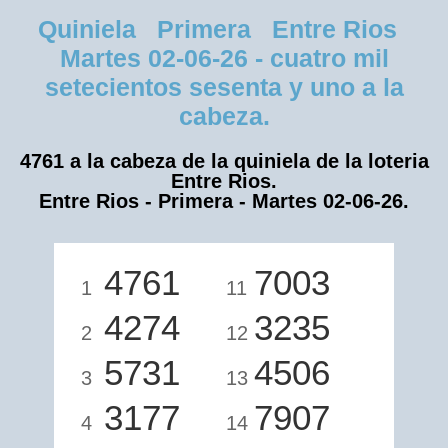
Quiniela Primera Entre Rios
Martes 02-06-26 - cuatro mil
setecientos sesenta y uno a la
cabeza.
4761 a la cabeza de la quiniela de la loteria
Entre Rios.
Entre Rios - Primera - Martes 02-06-26.
4761
7003
1
11
4274
3235
2
12
5731
4506
3
13
3177
7907
4
14