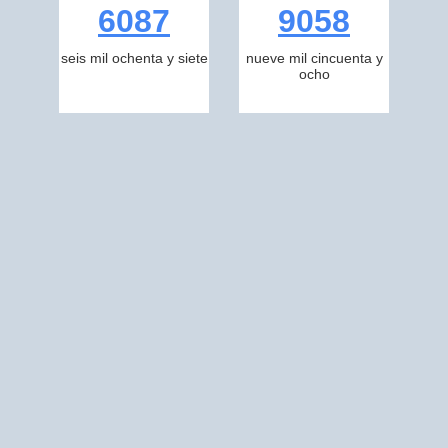
6087
9058
seis mil ochenta y siete
nueve mil cincuenta y
ocho