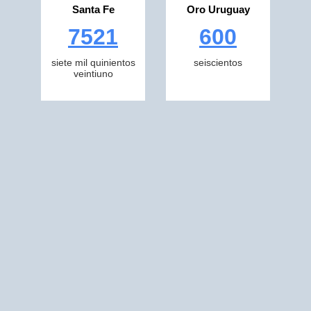
Santa Fe
Oro Uruguay
7521
600
siete mil quinientos
seiscientos
veintiuno