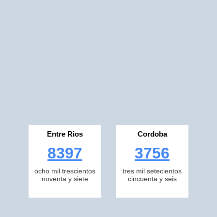
Entre Rios
Cordoba
8397
3756
ocho mil trescientos
tres mil setecientos
noventa y siete
cincuenta y seis