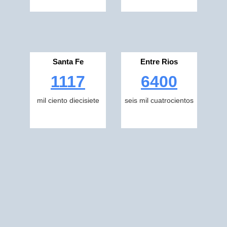
Santa Fe
Entre Rios
1117
6400
mil ciento diecisiete
seis mil cuatrocientos