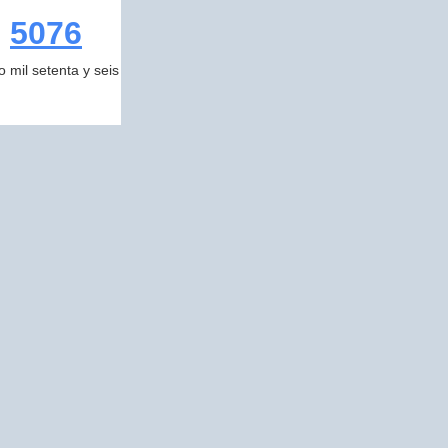
5076
o mil setenta y seis