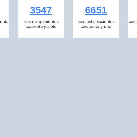
3547
6651
tenta
tres mil quinientos
seis mil seiscientos
cinc
cuarenta y siete
cincuenta y uno