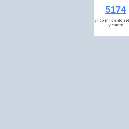
5174
cinco mil ciento se
y cuatro