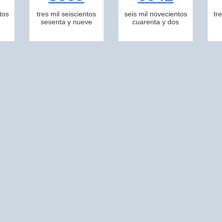
tos
tres mil seiscientos
seis mil novecientos
tr
sesenta y nueve
cuarenta y dos