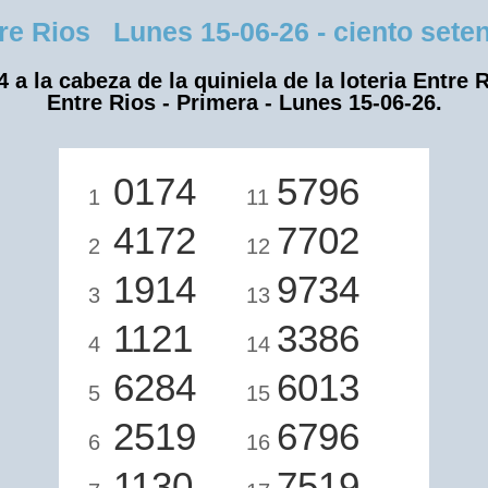
 Rios Lunes 15-06-26 - ciento setent
4 a la cabeza de la quiniela de la loteria Entre R
Entre Rios - Primera - Lunes 15-06-26.
0174
5796
1
11
4172
7702
2
12
1914
9734
3
13
1121
3386
4
14
6284
6013
5
15
2519
6796
6
16
1130
7519