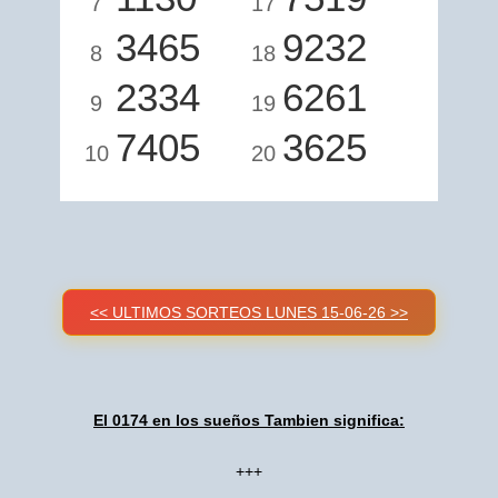
7
17
3465
9232
8
18
2334
6261
9
19
7405
3625
10
20
<< ULTIMOS SORTEOS LUNES 15-06-26 >>
El 0174 en los sueños Tambien significa:
+++