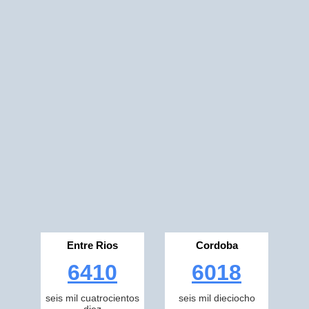
Entre Rios
Cordoba
6410
6018
seis mil cuatrocientos
seis mil dieciocho