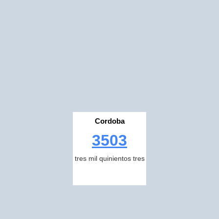
Cordoba
3503
tres mil quinientos tres