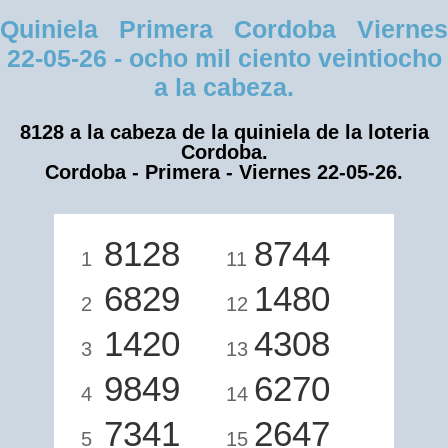
Quiniela Primera Cordoba Viernes
22-05-26 - ocho mil ciento veintiocho
a la cabeza.
8128 a la cabeza de la quiniela de la loteria
Cordoba.
Cordoba - Primera - Viernes 22-05-26.
8128
8744
1
11
6829
1480
2
12
1420
4308
3
13
9849
6270
4
14
7341
2647
5
15