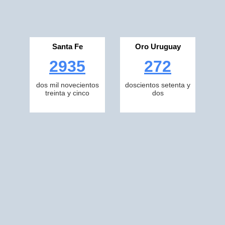
Santa Fe
Oro Uruguay
2935
272
dos mil novecientos
doscientos setenta y
treinta y cinco
dos