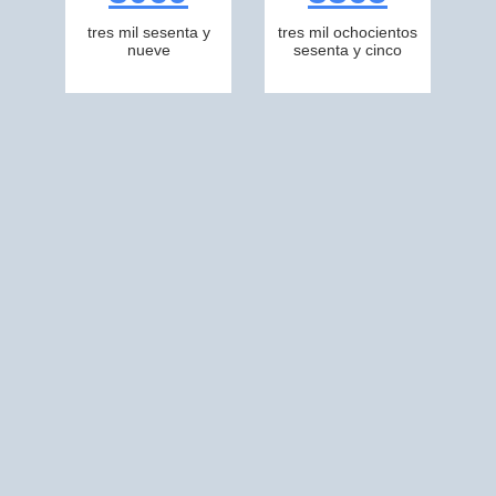
tres mil sesenta y
tres mil ochocientos
nueve
sesenta y cinco