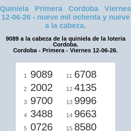
Quiniela Primera Cordoba Viernes
12-06-26 - nueve mil ochenta y nueve
a la cabeza.
9089 a la cabeza de la quiniela de la loteria
Cordoba.
Cordoba - Primera - Viernes 12-06-26.
9089
6708
1
11
2002
4135
2
12
9700
9996
3
13
3488
9663
4
14
0726
8580
5
15