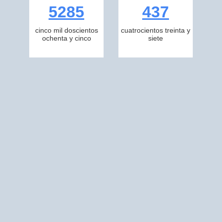
5285
437
cinco mil doscientos
cuatrocientos treinta y
ochenta y cinco
siete