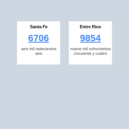
Santa Fe
Entre Rios
6706
9854
seis mil setecientos
nueve mil ochocientos
seis
cincuenta y cuatro