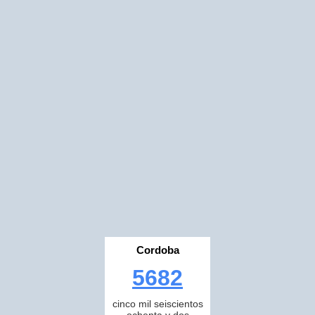
Cordoba
5682
cinco mil seiscientos