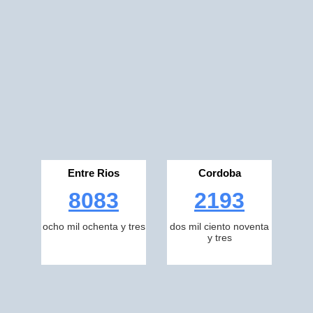
Entre Rios
Cordoba
8083
2193
ocho mil ochenta y tres
dos mil ciento noventa
y tres