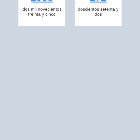
dos mil novecientos
doscientos setenta y
treinta y cinco
dos