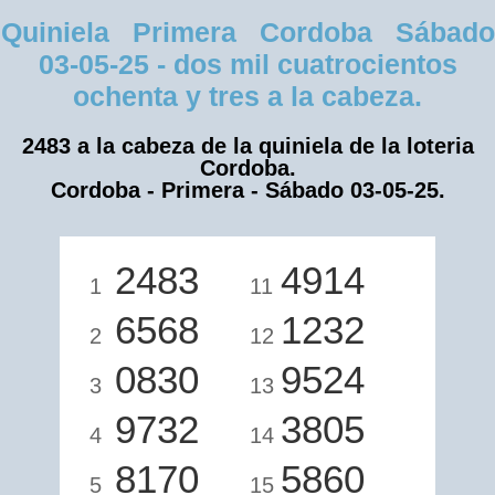
Quiniela Primera Cordoba Sábado
03-05-25 - dos mil cuatrocientos
ochenta y tres a la cabeza.
2483 a la cabeza de la quiniela de la loteria
Cordoba.
Cordoba - Primera - Sábado 03-05-25.
2483
4914
1
11
6568
1232
2
12
0830
9524
3
13
9732
3805
4
14
8170
5860
5
15