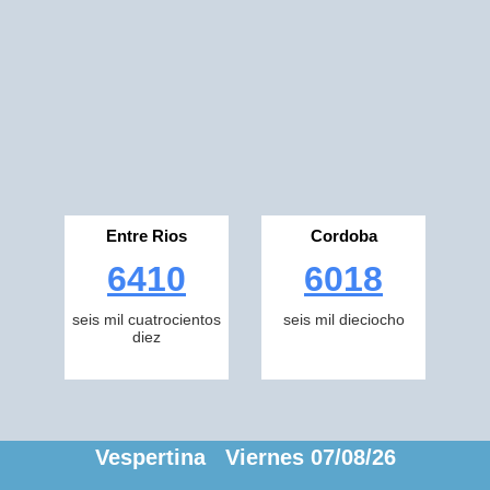
Entre Rios
Cordoba
6410
6018
seis mil cuatrocientos
seis mil dieciocho
diez
Vespertina Viernes 07/08/26