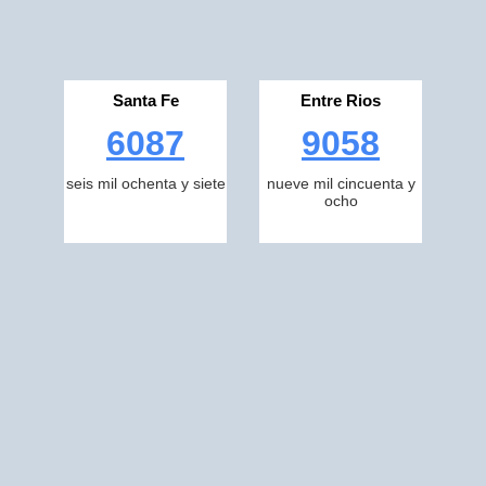
Santa Fe
Entre Rios
6087
9058
seis mil ochenta y siete
nueve mil cincuenta y
ocho