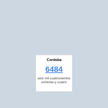
Cordoba
6484
seis mil cuatrocientos
ochenta y cuatro