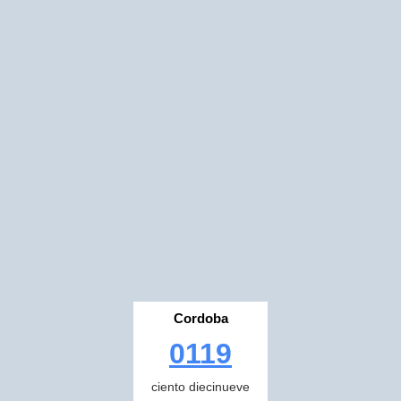
Cordoba
0119
ciento diecinueve