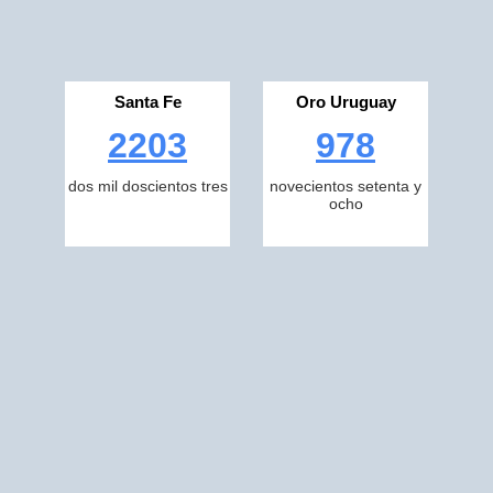
Santa Fe
Oro Uruguay
2203
978
dos mil doscientos tres
novecientos setenta y
ocho