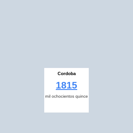
Cordoba
1815
mil ochocientos quince