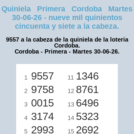
Quiniela Primera Cordoba Martes
30-06-26 - nueve mil quinientos
cincuenta y siete a la cabeza.
9557 a la cabeza de la quiniela de la loteria
Cordoba.
Cordoba - Primera - Martes 30-06-26.
9557
1346
1
11
9758
8761
2
12
0015
6496
3
13
3174
5323
4
14
2993
2692
5
15