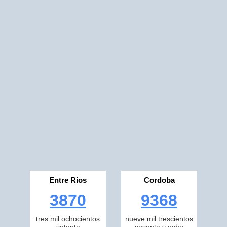
Entre Rios
Cordoba
3870
9368
tres mil ochocientos
nueve mil trescientos