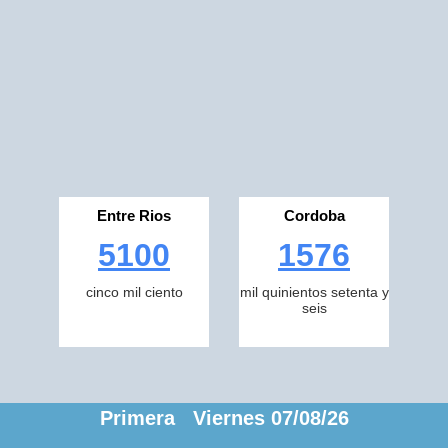
Entre Rios
Cordoba
5100
1576
cinco mil ciento
mil quinientos setenta y
seis
Primera Viernes 07/08/26