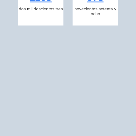
dos mil doscientos tres
novecientos setenta y
ocho