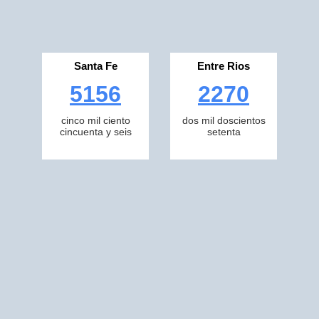
Santa Fe
Entre Rios
5156
2270
cinco mil ciento
dos mil doscientos
cincuenta y seis
setenta