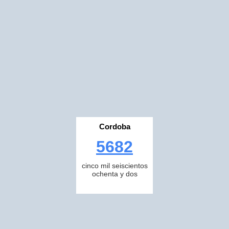
Cordoba
5682
cinco mil seiscientos
ochenta y dos