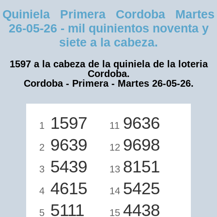
Quiniela Primera Cordoba Martes
26-05-26 - mil quinientos noventa y
siete a la cabeza.
1597 a la cabeza de la quiniela de la loteria
Cordoba.
Cordoba - Primera - Martes 26-05-26.
1597
9636
1
11
9639
9698
2
12
5439
8151
3
13
4615
5425
4
14
5111
4438
5
15