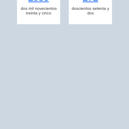
dos mil novecientos
doscientos setenta y
treinta y cinco
dos