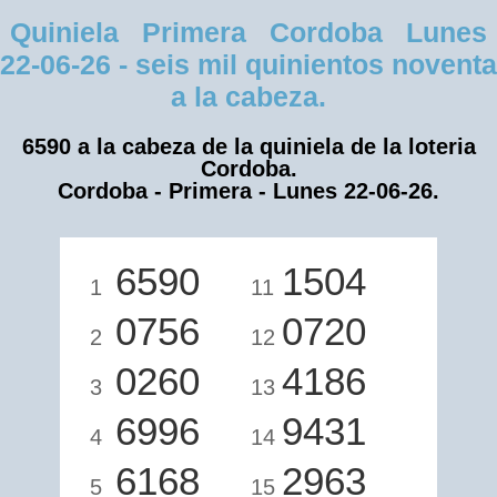
Quiniela Primera Cordoba Lunes
22-06-26 - seis mil quinientos noventa
a la cabeza.
6590 a la cabeza de la quiniela de la loteria
Cordoba.
Cordoba - Primera - Lunes 22-06-26.
6590
1504
1
11
0756
0720
2
12
0260
4186
3
13
6996
9431
4
14
6168
2963
5
15