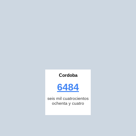
Cordoba
6484
seis mil cuatrocientos
ochenta y cuatro