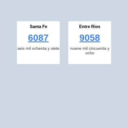
Santa Fe
Entre Rios
6087
9058
seis mil ochenta y siete
nueve mil cincuenta y
ocho