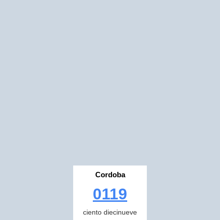
Cordoba
0119
ciento diecinueve