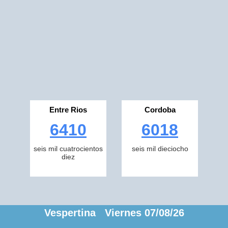
Entre Rios
Cordoba
6410
6018
seis mil cuatrocientos
seis mil dieciocho
diez
Vespertina Viernes 07/08/26