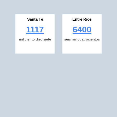
Santa Fe
Entre Rios
1117
6400
mil ciento diecisiete
seis mil cuatrocientos