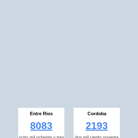
Entre Rios
Cordoba
8083
2193
ocho mil ochenta y tres
dos mil ciento noventa