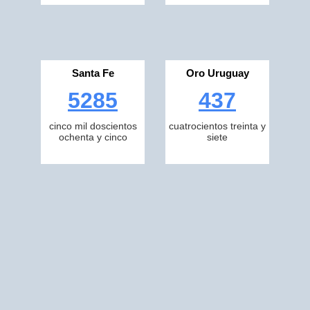
Santa Fe
Oro Uruguay
5285
437
cinco mil doscientos
cuatrocientos treinta y
ochenta y cinco
siete