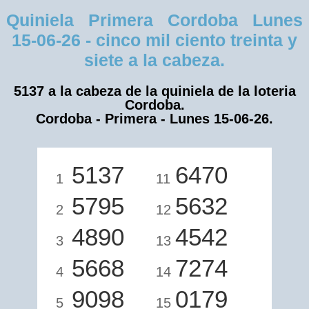
Quiniela Primera Cordoba Lunes
15-06-26 - cinco mil ciento treinta y
siete a la cabeza.
5137 a la cabeza de la quiniela de la loteria
Cordoba.
Cordoba - Primera - Lunes 15-06-26.
5137
6470
1
11
5795
5632
2
12
4890
4542
3
13
5668
7274
4
14
9098
0179
5
15