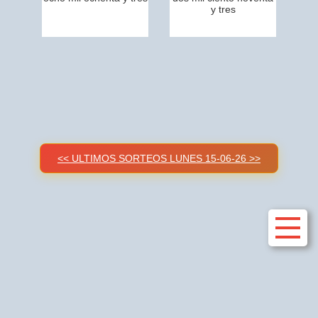
y tres
<< ULTIMOS SORTEOS LUNES 15-06-26 >>