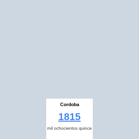
Cordoba
1815
mil ochocientos quince