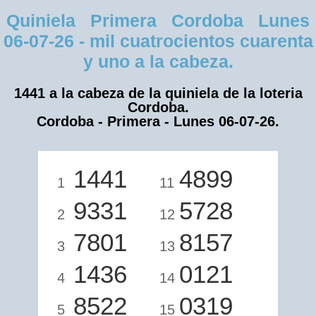
Quiniela Primera Cordoba Lunes
06-07-26 - mil cuatrocientos cuarenta
y uno a la cabeza.
1441 a la cabeza de la quiniela de la loteria
Cordoba.
Cordoba - Primera - Lunes 06-07-26.
1441
4899
1
11
9331
5728
2
12
7801
8157
3
13
1436
0121
4
14
8522
0319
5
15