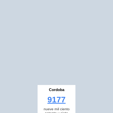
Cordoba
9177
nueve mil ciento