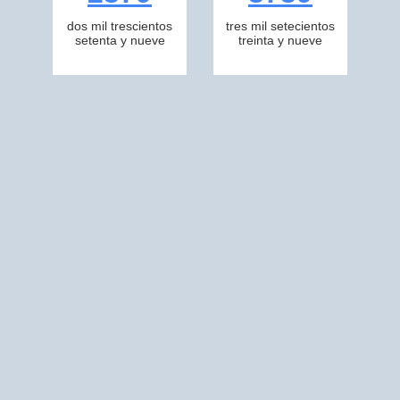
dos mil trescientos
tres mil setecientos
setenta y nueve
treinta y nueve