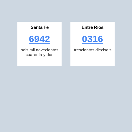
Santa Fe
Entre Rios
6942
0316
seis mil novecientos
trescientos dieciseis
cuarenta y dos