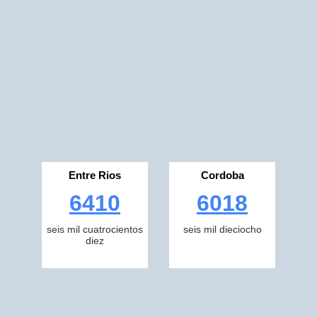
Entre Rios
Cordoba
6410
6018
seis mil cuatrocientos
seis mil dieciocho
diez