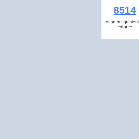
8514
ocho mil quinien
catorce