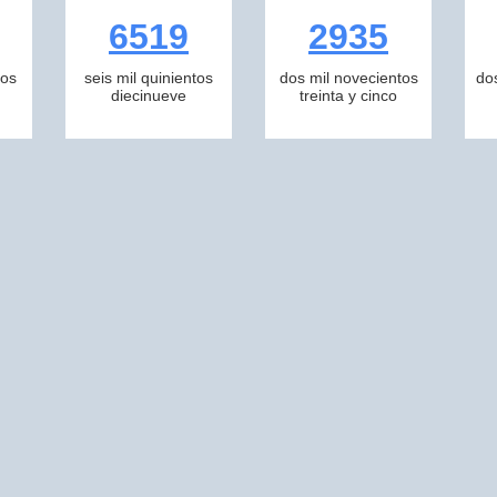
6519
2935
tos
seis mil quinientos
dos mil novecientos
do
diecinueve
treinta y cinco