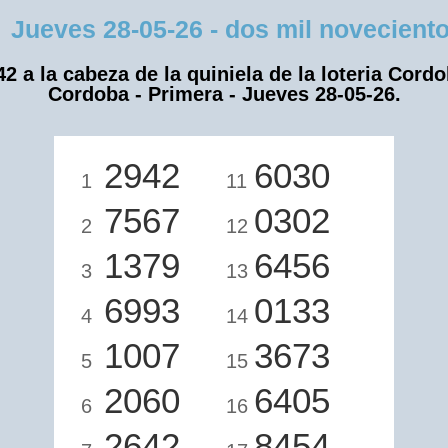
eves 28-05-26 - dos mil novecientos
42 a la cabeza de la quiniela de la loteria Cordo
Cordoba - Primera - Jueves 28-05-26.
2942
6030
1
11
7567
0302
2
12
1379
6456
3
13
6993
0133
4
14
1007
3673
5
15
2060
6405
6
16
2642
8454