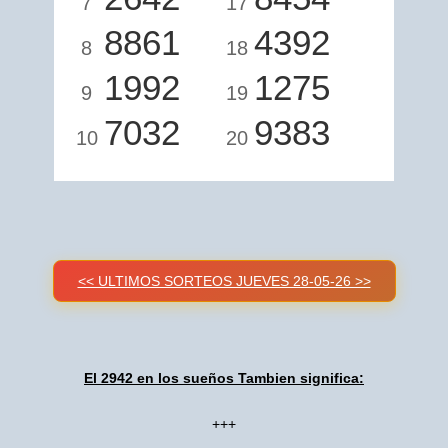
7
17
8861
4392
8
18
1992
1275
9
19
7032
9383
10
20
<< ULTIMOS SORTEOS JUEVES 28-05-26 >>
El 2942 en los sueños Tambien significa:
+++