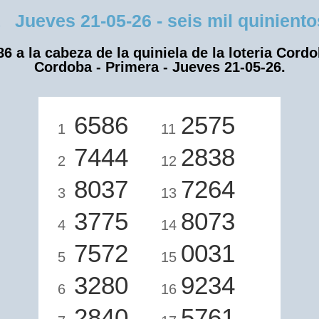
eves 21-05-26 - seis mil quinientos
86 a la cabeza de la quiniela de la loteria Cordo
Cordoba - Primera - Jueves 21-05-26.
6586
2575
1
11
7444
2838
2
12
8037
7264
3
13
3775
8073
4
14
7572
0031
5
15
3280
9234
6
16
2840
5761