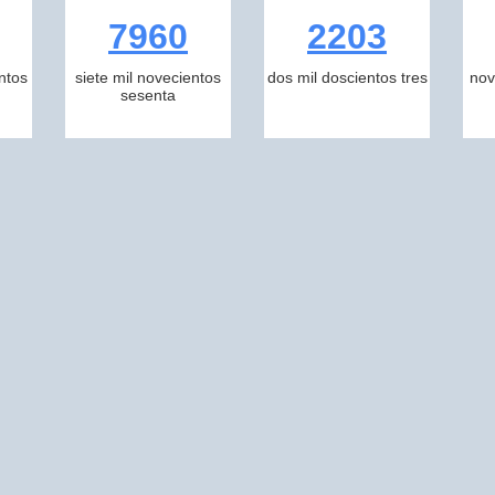
7960
2203
ntos
siete mil novecientos
dos mil doscientos tres
nov
sesenta