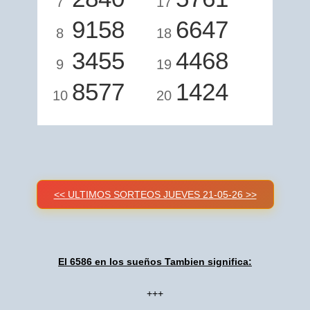
7
17
9158
6647
8
18
3455
4468
9
19
8577
1424
10
20
<< ULTIMOS SORTEOS JUEVES 21-05-26 >>
El 6586 en los sueños Tambien significa:
+++