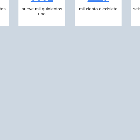
tos
nueve mil quinientos
mil ciento diecisiete
sei
o
uno