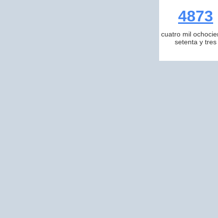
4873
cuatro mil ochocie
setenta y tres