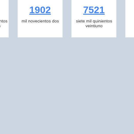
1902
7521
ntos
mil novecientos dos
siete mil quinientos
s
veintiuno