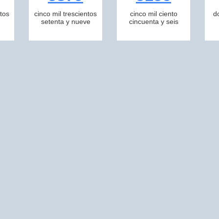
tos
cinco mil trescientos
cinco mil ciento
d
setenta y nueve
cincuenta y seis