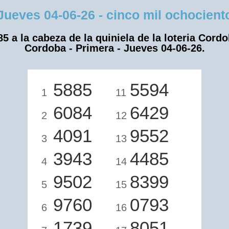
ves 04-06-26 - cinco mil ochocientos
85 a la cabeza de la quiniela de la loteria Cordo
Cordoba - Primera - Jueves 04-06-26.
5885
5594
1
11
6084
6429
2
12
4091
9552
3
13
3943
4485
4
14
9502
8399
5
15
9760
0793
6
16
1739
8051