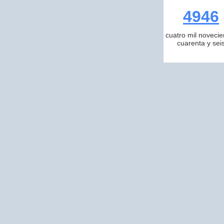
4946
cuatro mil novecie
cuarenta y sei