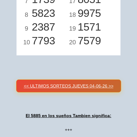
7
17
5823
9975
8
18
2387
1571
9
19
7793
7579
10
20
<< ULTIMOS SORTEOS JUEVES 04-06-26 >>
El 5885 en los sueños Tambien significa:
+++