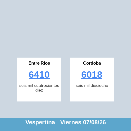
Entre Rios
Cordoba
6410
6018
seis mil cuatrocientos
seis mil dieciocho
diez
Vespertina Viernes 07/08/26