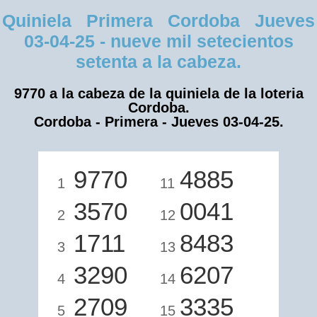
Quiniela Primera Cordoba Jueves
03-04-25 - nueve mil setecientos
setenta a la cabeza.
9770 a la cabeza de la quiniela de la loteria
Cordoba.
Cordoba - Primera - Jueves 03-04-25.
9770
4885
1
11
3570
0041
2
12
1711
8483
3
13
3290
6207
4
14
2709
3335
5
15