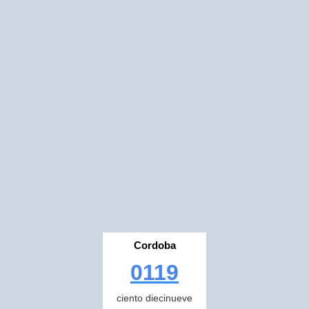
Cordoba
0119
ciento diecinueve