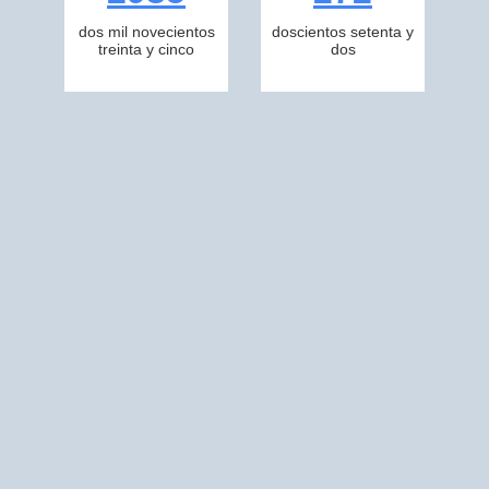
dos mil novecientos
doscientos setenta y
treinta y cinco
dos