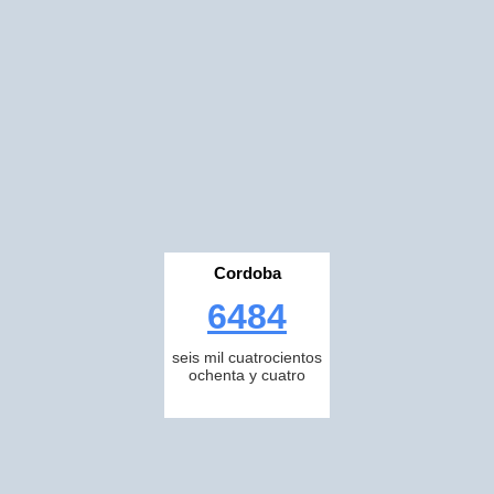
Cordoba
6484
seis mil cuatrocientos
ochenta y cuatro