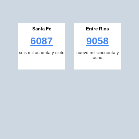
Santa Fe
Entre Rios
6087
9058
seis mil ochenta y siete
nueve mil cincuenta y
ocho