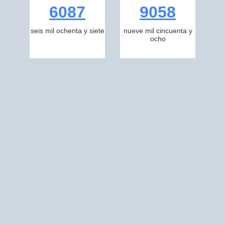
6087
9058
seis mil ochenta y siete
nueve mil cincuenta y
ocho