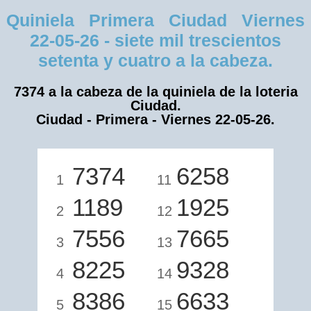
Quiniela Primera Ciudad Viernes
22-05-26 - siete mil trescientos
setenta y cuatro a la cabeza.
7374 a la cabeza de la quiniela de la loteria
Ciudad.
Ciudad - Primera - Viernes 22-05-26.
7374
6258
1
11
1189
1925
2
12
7556
7665
3
13
8225
9328
4
14
8386
6633
5
15