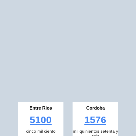
Entre Rios
Cordoba
5100
1576
cinco mil ciento
mil quinientos setenta y