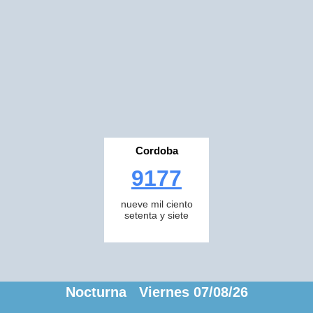
Cordoba
9177
nueve mil ciento
setenta y siete
Nocturna Viernes 07/08/26