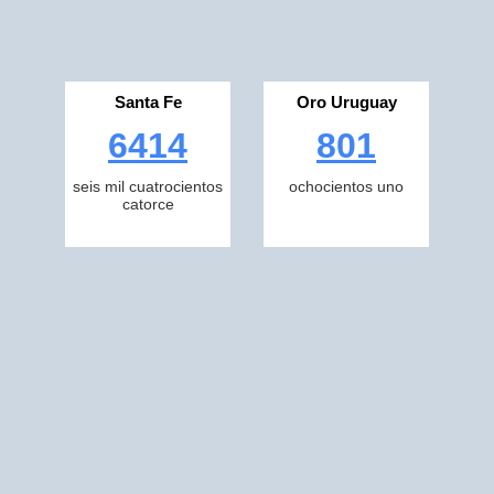
Santa Fe
Oro Uruguay
6414
801
seis mil cuatrocientos
ochocientos uno
catorce