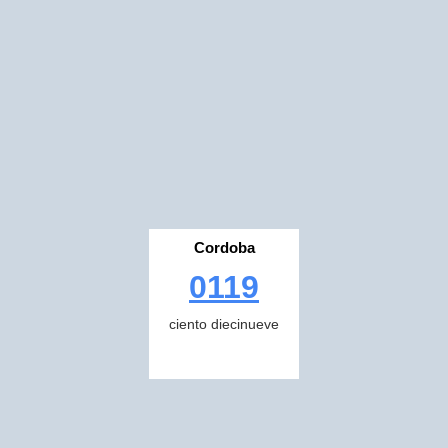
Cordoba
0119
ciento diecinueve