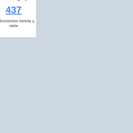
437
trocientos treinta y
siete