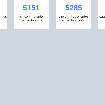
5151
5285
entos
cinco mil ciento
cinco mil doscientos
cua
cincuenta y uno
ochenta y cinco