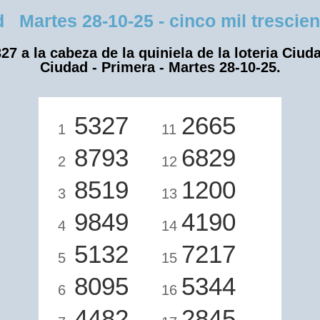
artes 28-10-25 - cinco mil tresciento
27 a la cabeza de la quiniela de la loteria Ciud
Ciudad - Primera - Martes 28-10-25.
5327
2665
1
11
8793
6829
2
12
8519
1200
3
13
9849
4190
4
14
5132
7217
5
15
8095
5344
6
16
4482
2845