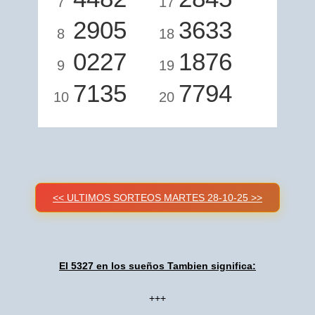
7
17
2905
3633
8
18
0227
1876
9
19
7135
7794
10
20
<< ULTIMOS SORTEOS MARTES 28-10-25 >>
El 5327 en los sueños Tambien significa:
+++