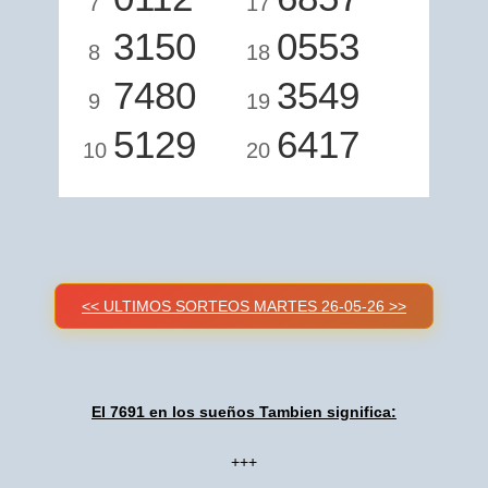
7
17
3150
0553
8
18
7480
3549
9
19
5129
6417
10
20
<< ULTIMOS SORTEOS MARTES 26-05-26 >>
El 7691 en los sueños Tambien significa:
+++