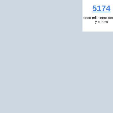
5174
cinco mil ciento se
y cuatro