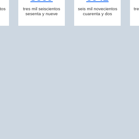
tos
tres mil seiscientos
seis mil novecientos
tr
sesenta y nueve
cuarenta y dos