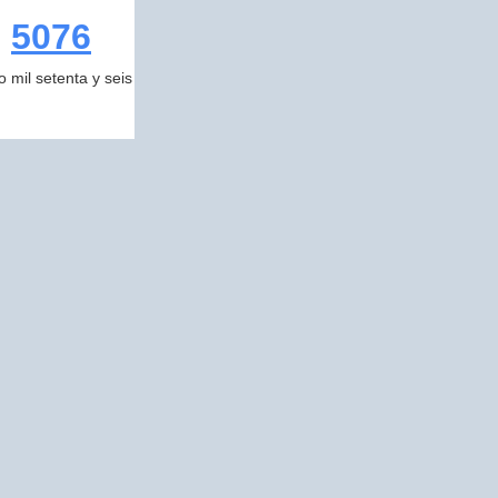
5076
o mil setenta y seis