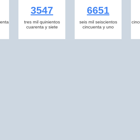
3547
6651
tenta
tres mil quinientos
seis mil seiscientos
cinc
cuarenta y siete
cincuenta y uno