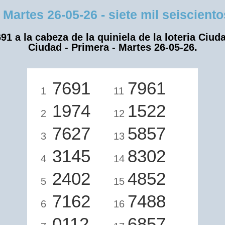
rtes 26-05-26 - siete mil seiscientos
91 a la cabeza de la quiniela de la loteria Ciud
Ciudad - Primera - Martes 26-05-26.
7691
7961
1
11
1974
1522
2
12
7627
5857
3
13
3145
8302
4
14
2402
4852
5
15
7162
7488
6
16
0112
6857