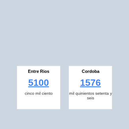
Entre Rios
Cordoba
5100
1576
cinco mil ciento
mil quinientos setenta y
seis