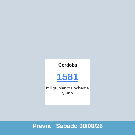
Cordoba
1581
mil quinientos ochenta
y uno
Previa Sábado 08/08/26