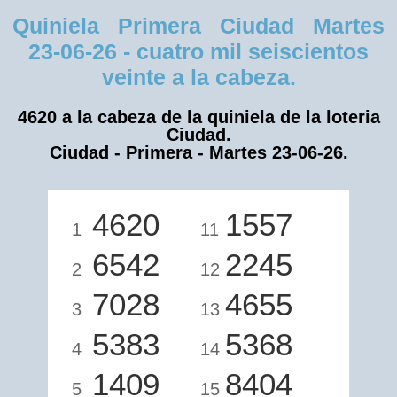
Quiniela Primera Ciudad Martes
23-06-26 - cuatro mil seiscientos
veinte a la cabeza.
4620 a la cabeza de la quiniela de la loteria
Ciudad.
Ciudad - Primera - Martes 23-06-26.
4620
1557
1
11
6542
2245
2
12
7028
4655
3
13
5383
5368
4
14
1409
8404
5
15