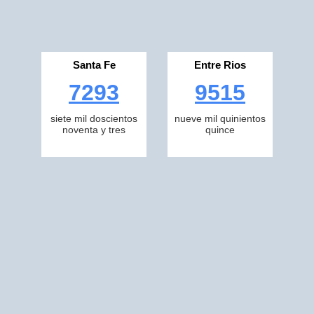
Santa Fe
Entre Rios
7293
9515
siete mil doscientos
nueve mil quinientos
noventa y tres
quince