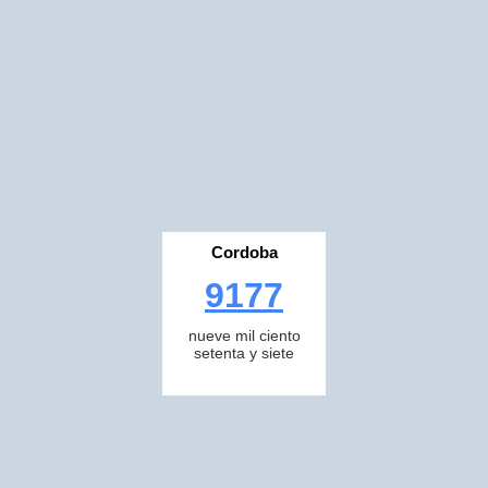
Cordoba
9177
nueve mil ciento
setenta y siete