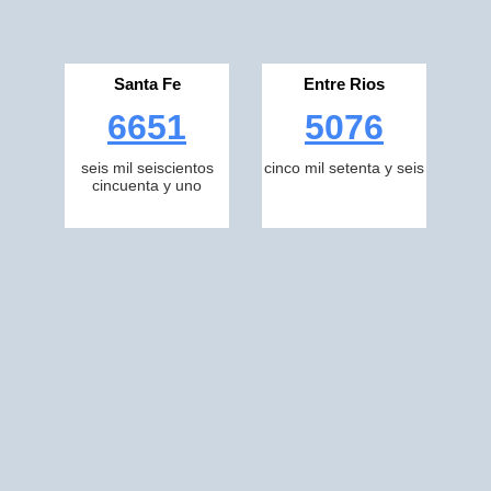
Santa Fe
Entre Rios
6651
5076
seis mil seiscientos
cinco mil setenta y seis
cincuenta y uno