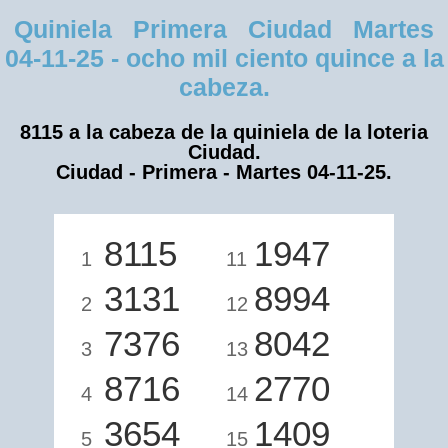
Quiniela Primera Ciudad Martes
04-11-25 - ocho mil ciento quince a la
cabeza.
8115 a la cabeza de la quiniela de la loteria
Ciudad.
Ciudad - Primera - Martes 04-11-25.
8115
1947
1
11
3131
8994
2
12
7376
8042
3
13
8716
2770
4
14
3654
1409
5
15