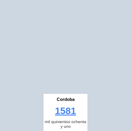
Cordoba
1581
mil quinientos ochenta
y uno