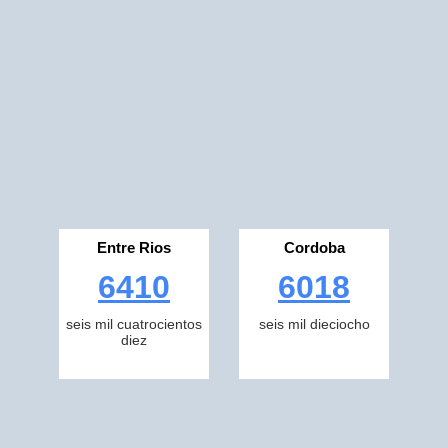
Entre Rios
Cordoba
6410
6018
seis mil cuatrocientos
seis mil dieciocho
diez