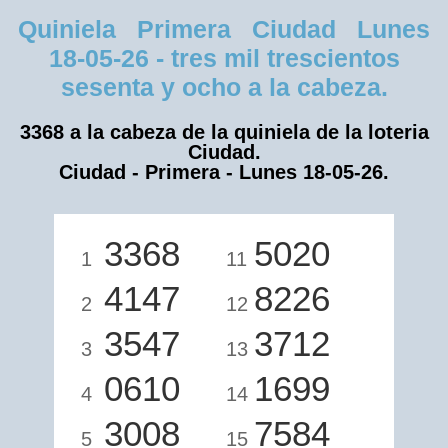
Quiniela Primera Ciudad Lunes
18-05-26 - tres mil trescientos
sesenta y ocho a la cabeza.
3368 a la cabeza de la quiniela de la loteria
Ciudad.
Ciudad - Primera - Lunes 18-05-26.
3368
5020
1
11
4147
8226
2
12
3547
3712
3
13
0610
1699
4
14
3008
7584
5
15