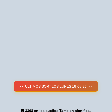
<< ULTIMOS SORTEOS LUNES 18-05-26 >>
El 3368 en los sueños Tambien significa: