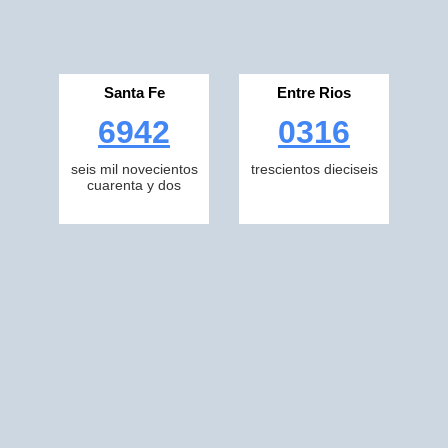
Santa Fe
Entre Rios
6942
0316
seis mil novecientos
trescientos dieciseis
cuarenta y dos