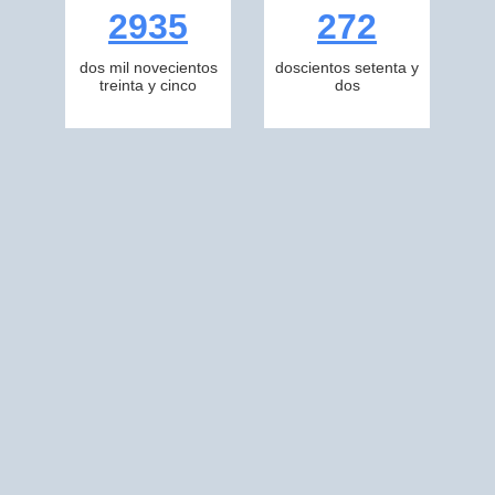
2935
272
dos mil novecientos
doscientos setenta y
treinta y cinco
dos