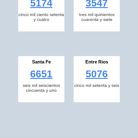
5174
3547
cinco mil ciento setenta
tres mil quinientos
y cuatro
cuarenta y siete
Santa Fe
Entre Rios
6651
5076
seis mil seiscientos
cinco mil setenta y seis
cincuenta y uno