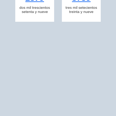
dos mil trescientos
tres mil setecientos
setenta y nueve
treinta y nueve