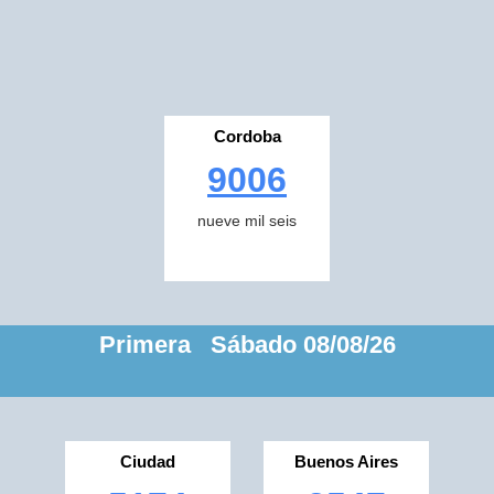
Cordoba
9006
nueve mil seis
Primera Sábado 08/08/26
Ciudad
Buenos Aires