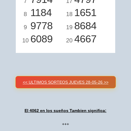
7
17
1184
1651
8
18
9778
8684
9
19
6089
4667
10
20
<< ULTIMOS SORTEOS JUEVES 28-05-26 >>
El 4062 en los sueños Tambien significa:
+++