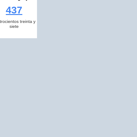
437
trocientos treinta y
siete