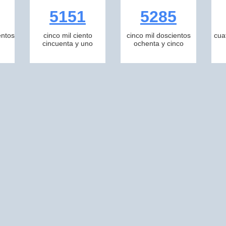
5151
5285
entos
cinco mil ciento
cinco mil doscientos
cua
cincuenta y uno
ochenta y cinco