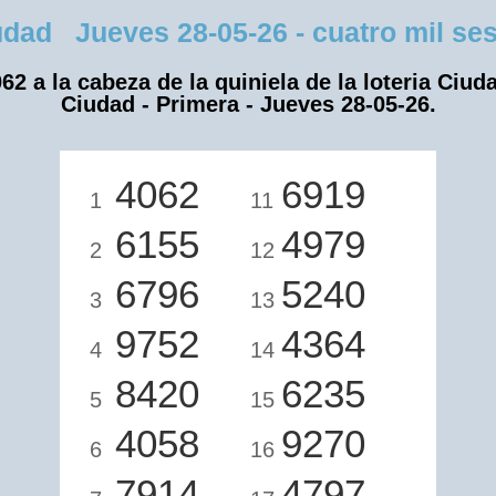
ad Jueves 28-05-26 - cuatro mil sese
62 a la cabeza de la quiniela de la loteria Ciud
Ciudad - Primera - Jueves 28-05-26.
4062
6919
1
11
6155
4979
2
12
6796
5240
3
13
9752
4364
4
14
8420
6235
5
15
4058
9270
6
16
7914
4797