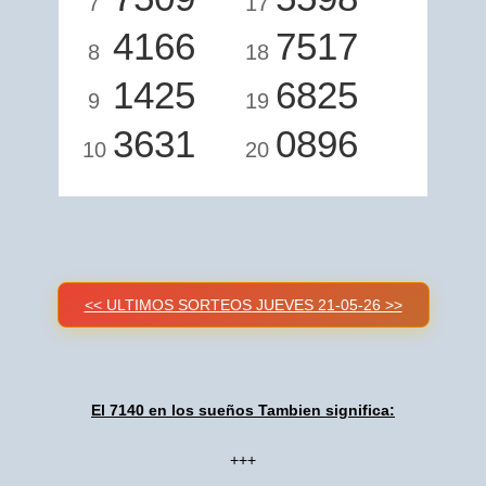
7
17
4166
7517
8
18
1425
6825
9
19
3631
0896
10
20
<< ULTIMOS SORTEOS JUEVES 21-05-26 >>
El 7140 en los sueños Tambien significa:
+++