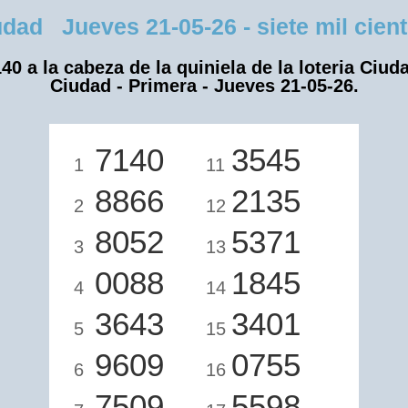
ad Jueves 21-05-26 - siete mil ciento
40 a la cabeza de la quiniela de la loteria Ciud
Ciudad - Primera - Jueves 21-05-26.
7140
3545
1
11
8866
2135
2
12
8052
5371
3
13
0088
1845
4
14
3643
3401
5
15
9609
0755
6
16
7509
5598