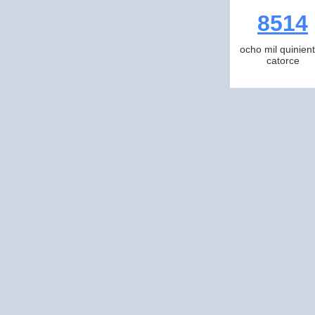
8514
ocho mil quinien
catorce