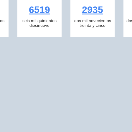
6519
2935
tos
seis mil quinientos
dos mil novecientos
do
diecinueve
treinta y cinco