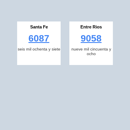
Santa Fe
Entre Rios
6087
9058
seis mil ochenta y siete
nueve mil cincuenta y
ocho