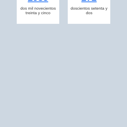
dos mil novecientos
doscientos setenta y
treinta y cinco
dos