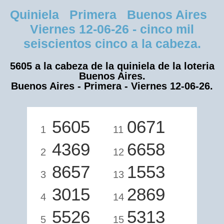
Quiniela Primera Buenos Aires
Viernes 12-06-26 - cinco mil
seiscientos cinco a la cabeza.
5605 a la cabeza de la quiniela de la loteria
Buenos Aires.
Buenos Aires - Primera - Viernes 12-06-26.
5605
0671
1
11
4369
6658
2
12
8657
1553
3
13
3015
2869
4
14
5526
5313
5
15