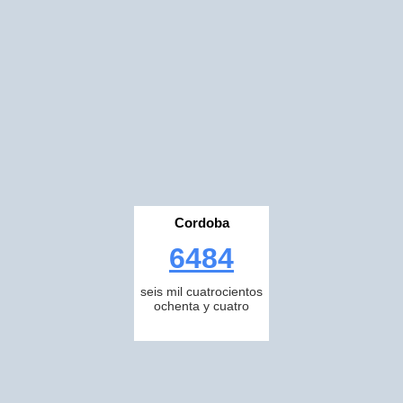
Cordoba
6484
seis mil cuatrocientos
ochenta y cuatro