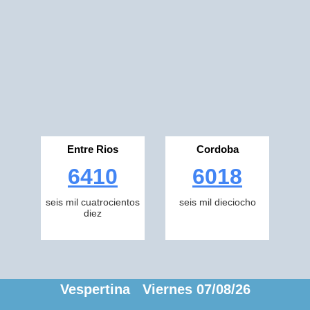
Entre Rios
Cordoba
6410
6018
seis mil cuatrocientos
seis mil dieciocho
diez
Vespertina Viernes 07/08/26