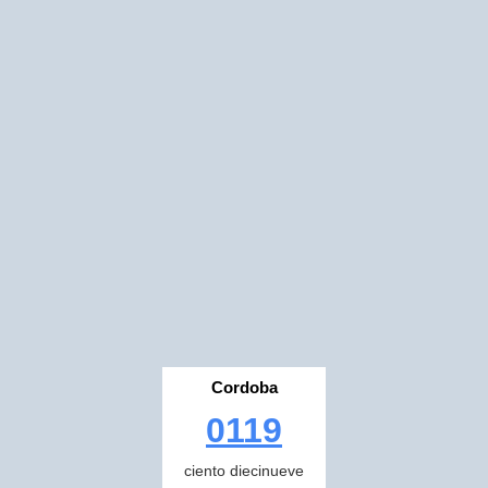
Cordoba
0119
ciento diecinueve