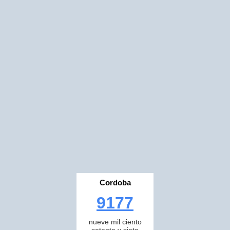
Cordoba
9177
nueve mil ciento