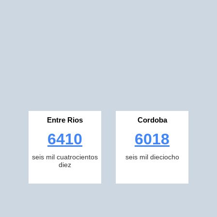
Entre Rios
Cordoba
6410
6018
seis mil cuatrocientos
seis mil dieciocho
diez