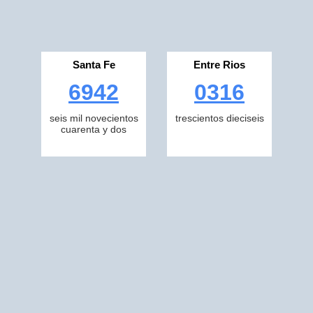
Santa Fe
Entre Rios
6942
0316
seis mil novecientos
trescientos dieciseis
cuarenta y dos