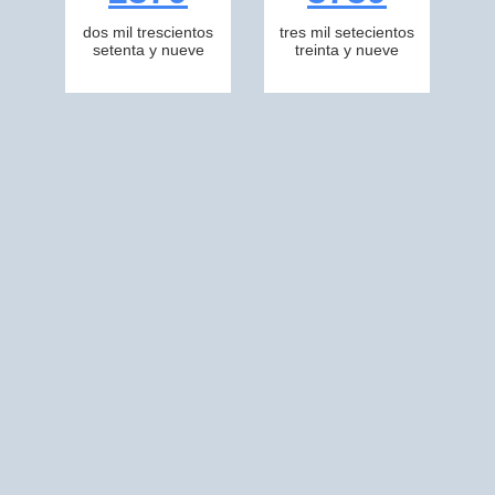
dos mil trescientos
tres mil setecientos
setenta y nueve
treinta y nueve