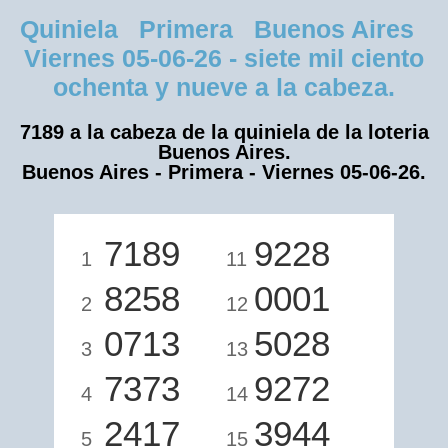
Quiniela Primera Buenos Aires
Viernes 05-06-26 - siete mil ciento
ochenta y nueve a la cabeza.
7189 a la cabeza de la quiniela de la loteria
Buenos Aires.
Buenos Aires - Primera - Viernes 05-06-26.
7189
9228
1
11
8258
0001
2
12
0713
5028
3
13
7373
9272
4
14
2417
3944
5
15