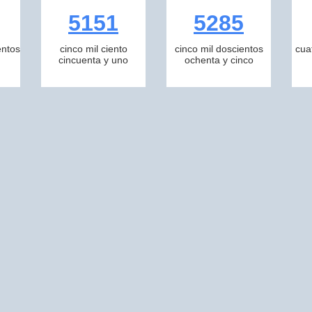
5151
5285
entos
cinco mil ciento
cinco mil doscientos
cua
cincuenta y uno
ochenta y cinco