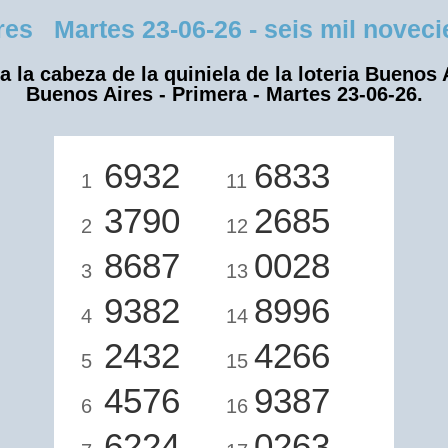
 Martes 23-06-26 - seis mil novecien
a la cabeza de la quiniela de la loteria Buenos 
Buenos Aires - Primera - Martes 23-06-26.
6932
6833
1
11
3790
2685
2
12
8687
0028
3
13
9382
8996
4
14
2432
4266
5
15
4576
9387
6
16
6224
0263