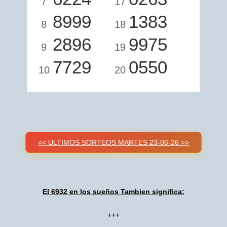
7
17
8999
1383
8
18
2896
9975
9
19
7729
0550
10
20
<< ULTIMOS SORTEOS MARTES 23-06-26 >>
El 6932 en los sueños Tambien significa:
+++