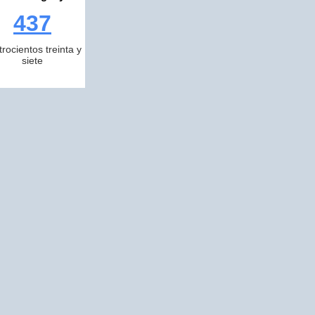
437
trocientos treinta y
siete