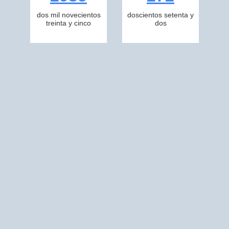
dos mil novecientos
doscientos setenta y
treinta y cinco
dos