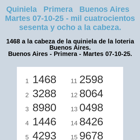
Quiniela Primera Buenos Aires
Martes 07-10-25 - mil cuatrocientos
sesenta y ocho a la cabeza.
1468 a la cabeza de la quiniela de la loteria
Buenos Aires.
Buenos Aires - Primera - Martes 07-10-25.
1468
2598
1
11
3288
8064
2
12
8980
0498
3
13
1446
8426
4
14
4293
9678
5
15