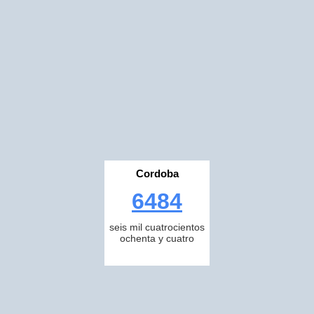
Cordoba
6484
seis mil cuatrocientos
ochenta y cuatro