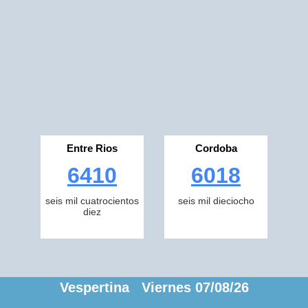
Entre Rios
Cordoba
6410
6018
seis mil cuatrocientos
seis mil dieciocho
diez
Vespertina Viernes 07/08/26