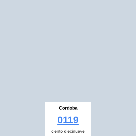
Cordoba
0119
ciento diecinueve