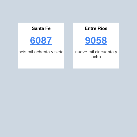
Santa Fe
Entre Rios
6087
9058
seis mil ochenta y siete
nueve mil cincuenta y
ocho